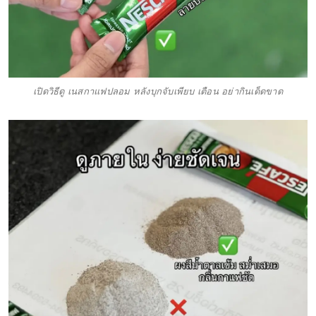
เปิดวิธีดู เนสกาแฟปลอม หลังบุกจับเพียบ เตือน อย่ากินเด็ดขาด