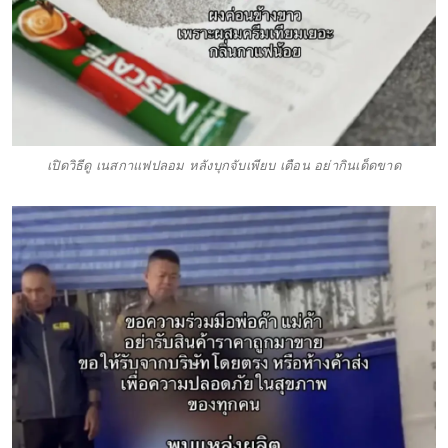
เปิดวิธีดู เนสกาแฟปลอม หลังบุกจับเพียบ เตือน อย่ากินเด็ดขาด