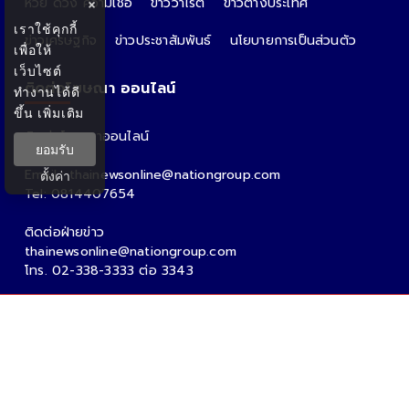
หวย ดวง ความเชื่อ
ข่าววาไรตี้
ข่าวต่างประเทศ
×
เราใช้คุกกี้
ข่าวเศรษฐกิจ
ข่าวประชาสัมพันธ์
นโยบายการเป็นส่วนตัว
เพื่อให้
เว็บไซต์
ติดต่อโฆษณา ออนไลน์
ทำงานได้ดี
ขึ้น
เพิ่มเติม
ติดต่อโฆษณาออนไลน์
ยอมรับ
คุณอ้อ
Email : thainewsonline@nationgroup.com
ตั้งค่า
Tel: 0814407654
ติดต่อฝ่ายข่าว
thainewsonline@nationgroup.com
โทร. 02-338-3333 ต่อ 3343