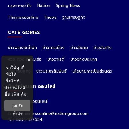
กรุงเทพธุรกิจ
Nation
Spring News
Thainewsonline
Tnews
ฐานเศรษฐกิจ
CATE GORIES
ข่าวพระราชสำนัก
ข่าวการเมือง
ข่าวสังคม
ข่าวบันเทิง
หวย ดวง ความเชื่อ
ข่าววาไรตี้
ข่าวต่างประเทศ
×
เราใช้คุกกี้
ข่าวเศรษฐกิจ
ข่าวประชาสัมพันธ์
นโยบายการเป็นส่วนตัว
เพื่อให้
เว็บไซต์
ติดต่อโฆษณา ออนไลน์
ทำงานได้ดี
ขึ้น
เพิ่มเติม
ติดต่อโฆษณาออนไลน์
ยอมรับ
คุณอ้อ
Email : thainewsonline@nationgroup.com
ตั้งค่า
Tel: 0814407654