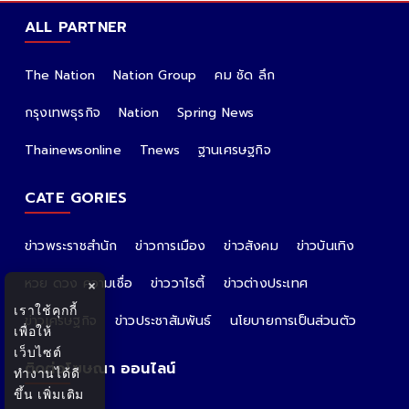
ALL PARTNER
The Nation
Nation Group
คม ชัด ลึก
กรุงเทพธุรกิจ
Nation
Spring News
Thainewsonline
Tnews
ฐานเศรษฐกิจ
CATE GORIES
ข่าวพระราชสำนัก
ข่าวการเมือง
ข่าวสังคม
ข่าวบันเทิง
หวย ดวง ความเชื่อ
ข่าววาไรตี้
ข่าวต่างประเทศ
×
เราใช้คุกกี้
ข่าวเศรษฐกิจ
ข่าวประชาสัมพันธ์
นโยบายการเป็นส่วนตัว
เพื่อให้
เว็บไซต์
ติดต่อโฆษณา ออนไลน์
ทำงานได้ดี
ขึ้น
เพิ่มเติม