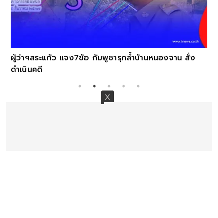
ผู้ว่าฯสระแก้ว แจง7ข้อ กัมพูชารุกล้ำบ้านหนองจาน สั่ง
ดำเนินคดี