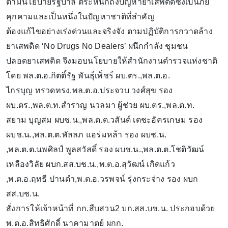
ตามนโยบายรัฐบาล ตระหนักถึงปัญหายาเสพติดซึ่งเป็นภัย
คุกคามและเป็นหนึ่งในปัญหาชาติที่สำคัญ
ต้องแก้ไขอย่างเร่งด่วนและจริงจัง ตามปฏิบัติการกวาดล้าง
ยาเสพติด ‘No Drugs No Dealers’ ผนึกกำลัง ชุมชน
ปลอดยาเสพติด จึงมอบนโยบายให้สำนักงานตำรวจแห่งชาติ
โดย พล.ต.อ.กิตติ์รัฐ พันธุ์เพ็ชร์ ผบ.ตร.,พล.ต.อ.
ไกรบุญ ทรวดทรง,พล.ต.อ.ประจวบ วงศ์สุข รอง
ผบ.ตร.,พล.ต.ท.สำราญ นวลมา ผู้ช่วย ผบ.ตร.,พล.ต.ท.
สยาม บุญสม ผบช.น.,พล.ต.ต.วสันต์ เตชะอัครเกษม รอง
ผบช.น.,พล.ต.ต.พัลลภ แอร่มหล้า รอง ผบช.น.
,พล.ต.ต.นพศิลป์ พูลสวัสดิ์ รอง ผบช.น.,พล.ต.ต.โชติวัฒน์
เหลืองวิลัย ผบก.สส.บช.น.,พ.ต.อ.สุวัฒน์ เกิดแก้ว
,พ.ต.อ.ฤทธี ปานดํา,พ.ต.อ.วรพจน์ รุ่งกระจ่าง รอง ผบก
สส.บช.น.
สั่งการให้เจ้าหน้าที่ กก.สืบสวน2 บก.สส.บช.น. ประกอบด้วย
พ.ต.อ.สิทธิศักดิ์ นาคามาตย์ ผกก.