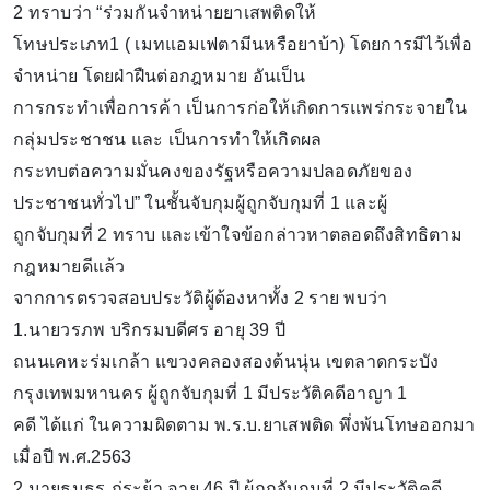
2 ทราบว่า “ร่วมกันจำหน่ายยาเสพติดให้
โทษประเภท1 ( เมทแอมเฟตามีนหรือยาบ้า) โดยการมีไว้เพื่อ
จำหน่าย โดยฝ่าฝืนต่อกฎหมาย อันเป็น
การกระทำเพื่อการค้า เป็นการก่อให้เกิดการแพร่กระจายใน
กลุ่มประชาชน และ เป็นการทำให้เกิดผล
กระทบต่อความมั่นคงของรัฐหรือความปลอดภัยของ
ประชาชนทั่วไป” ในชั้นจับกุมผู้ถูกจับกุมที่ 1 และผู้
ถูกจับกุมที่ 2 ทราบ และเข้าใจข้อกล่าวหาตลอดถึงสิทธิตาม
กฎหมายดีแล้ว
จากการตรวจสอบประวัติผู้ต้องหาทั้ง 2 ราย พบว่า
1.นายวรภพ บริกรมบดีศร อายุ 39 ปี
ถนนเคหะร่มเกล้า แขวงคลองสองต้นนุ่น เขตลาดกระบัง
กรุงเทพมหานคร ผู้ถูกจับกุมที่ 1 มีประวัติคดีอาญา 1
คดี ได้แก่ ในความผิดตาม พ.ร.บ.ยาเสพติด พึ่งพ้นโทษออกมา
เมื่อปี พ.ศ.2563
2.นายธนธร ภู่ระย้า อายุ 46 ปี ผู้ถูกจับกุมที่ 2 มีประวัติคดี