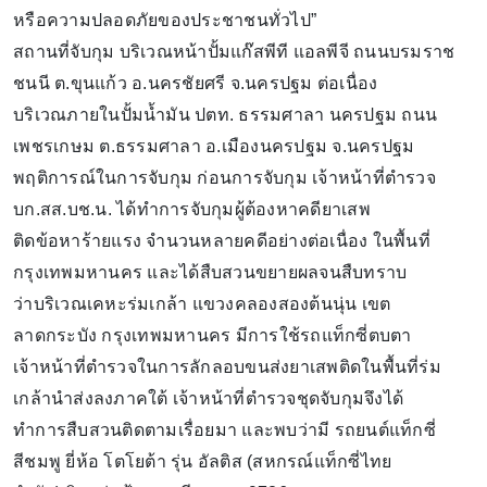
หรือความปลอดภัยของประชาชนทั่วไป”
สถานที่จับกุม บริเวณหน้าปั้มแก๊สพีที แอลพีจี ถนนบรมราช
ชนนี ต.ขุนแก้ว อ.นครชัยศรี จ.นครปฐม ต่อเนื่อง
บริเวณภายในปั้มน้ำมัน ปตท. ธรรมศาลา นครปฐม ถนน
เพชรเกษม ต.ธรรมศาลา อ.เมืองนครปฐม จ.นครปฐม
พฤติการณ์ในการจับกุม ก่อนการจับกุม เจ้าหน้าที่ตำรวจ
บก.สส.บช.น. ได้ทำการจับกุมผู้ต้องหาคดียาเสพ
ติดข้อหาร้ายแรง จำนวนหลายคดีอย่างต่อเนื่อง ในพื้นที่
กรุงเทพมหานคร และได้สืบสวนขยายผลจนสืบทราบ
ว่าบริเวณเคหะร่มเกล้า แขวงคลองสองต้นนุ่น เขต
ลาดกระบัง กรุงเทพมหานคร มีการใช้รถแท็กซี่ตบตา
เจ้าหน้าที่ตำรวจในการลักลอบขนส่งยาเสพติดในพื้นที่ร่ม
เกล้านำส่งลงภาคใต้ เจ้าหน้าที่ตำรวจชุดจับกุมจึงได้
ทำการสืบสวนติดตามเรื่อยมา และพบว่ามี รถยนต์แท็กซี่
สีชมพู ยี่ห้อ โตโยต้า รุ่น อัลติส (สหกรณ์แท็กซี่ไทย