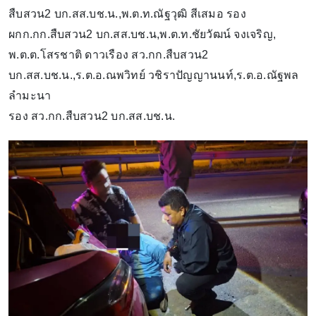
สืบสวน2 บก.สส.บช.น.,พ.ต.ท.ณัฐวุฒิ สีเสมอ รอง
ผกก.กก.สืบสวน2 บก.สส.บช.น,พ.ต.ท.ชัยวัฒน์ จงเจริญ,
พ.ต.ต.โสรชาติ ดาวเรือง สว.กก.สืบสวน2
บก.สส.บช.น.,ร.ต.อ.ณพวิทย์ วชิราปัญญานนท์,ร.ต.อ.ณัฐพล
ลำมะนา
รอง สว.กก.สืบสวน2 บก.สส.บช.น.