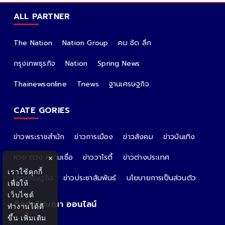
ALL PARTNER
The Nation
Nation Group
คม ชัด ลึก
กรุงเทพธุรกิจ
Nation
Spring News
Thainewsonline
Tnews
ฐานเศรษฐกิจ
CATE GORIES
ข่าวพระราชสำนัก
ข่าวการเมือง
ข่าวสังคม
ข่าวบันเทิง
หวย ดวง ความเชื่อ
ข่าววาไรตี้
ข่าวต่างประเทศ
×
เราใช้คุกกี้
ข่าวเศรษฐกิจ
ข่าวประชาสัมพันธ์
นโยบายการเป็นส่วนตัว
เพื่อให้
เว็บไซต์
ติดต่อโฆษณา ออนไลน์
ทำงานได้ดี
ขึ้น
เพิ่มเติม