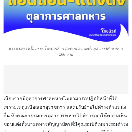
พระบรมราชโองการ โปรดเกล้าฯ ถอดถอน-แต่งตั้ง ตุลาการศาลทหาร
166 ราย
เนื่องจากมีตุลาการศาลทหารไม่สามารถปฏิบัติหน้าที่ได้
เพราะเหตุเกษียณอายุราชการ และปรับย้ายไปดำรงตำแหน่ง
อื่น ซึ่งคณะกรรมการตุลาการทหารได้พิจารณาให้ความเห็น
ชอบแต่งตั้งนายทหารสัญญาบัตรที่มีคุณสมบัติเหมาะสมดำรง