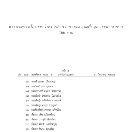
พระบรมราชโองการ โปรดเกล้าฯ ถอดถอน-แต่งตั้ง ตุลาการศาลทหาร
166 ราย