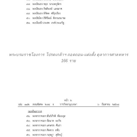
พระบรมราชโองการ โปรดเกล้าฯ ถอดถอน-แต่งตั้ง ตุลาการศาลทหาร
166 ราย