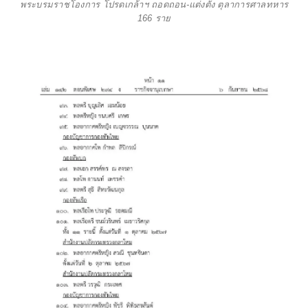
พระบรมราชโองการ โปรดเกล้าฯ ถอดถอน-แต่งตั้ง ตุลาการศาลทหาร
166 ราย