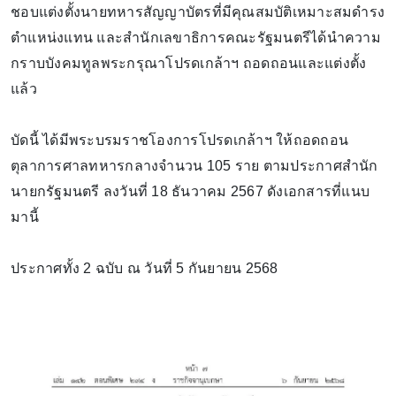
ชอบแต่งตั้งนายทหารสัญญาบัตรที่มีคุณสมบัติเหมาะสมดำรง
ตำแหน่งแทน และสำนักเลขาธิการคณะรัฐมนตรีได้นำความ
กราบบังคมทูลพระกรุณาโปรดเกล้าฯ ถอดถอนและแต่งตั้ง
แล้ว
บัดนี้ ได้มีพระบรมราชโองการโปรดเกล้าฯ ให้ถอดถอน
ตุลาการศาลทหารกลางจำนวน 105 ราย ตามประกาศสำนัก
นายกรัฐมนตรี ลงวันที่ 18 ธันวาคม 2567 ดังเอกสารที่แนบ
มานี้
ประกาศทั้ง 2 ฉบับ ณ วันที่ 5 กันยายน 2568