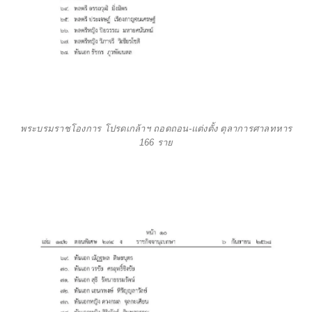
พระบรมราชโองการ โปรดเกล้าฯ ถอดถอน-แต่งตั้ง ตุลาการศาลทหาร
166 ราย