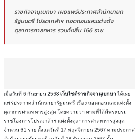
ราชกิจจานุเบกษา เผยแพร่ประกาศสำนักนายก
รัฐมนตรี โปรดเกล้าฯ ถอดถอนและแต่งตั้ง
ตุลาการศาลทหาร รวมทั้งสิ้น 166 ราย
เมื่อวันที่ 6 กันยายน 2568
เว็บไซต์ราชกิจจานุเบกษา
ได้เผย
แพร่ประกาศสำนักนายกรัฐมนตรี เรื่อง ถอดถอนและแต่งตั้ง
ตุลาการศาลทหารสูงสุด โดยความว่า ตามที่ได้มีพระบรม
ราชโองการโปรดเกล้าฯ แต่งตั้งตุลาการศาลทหารสูงสุด
จำนวน 61 ราย ตั้งแต่วันที่ 17 พฤศจิกายน 2567 ตามประกาศ
สำนักนายกรัฐมนตรี ลงวันที่ 18 ธันวาคม 2567 นั้น