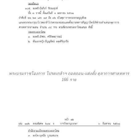
พระบรมราชโองการ โปรดเกล้าฯ ถอดถอน-แต่งตั้ง ตุลาการศาลทหาร
166 ราย