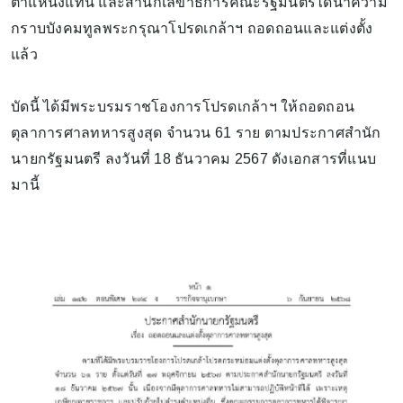
ตำแหน่งแทน และสำนักเลขาธิการคณะรัฐมนตรีได้นำความ
กราบบังคมทูลพระกรุณาโปรดเกล้าฯ ถอดถอนและแต่งตั้ง
แล้ว
บัดนี้ ได้มีพระบรมราชโองการโปรดเกล้าฯ ให้ถอดถอน
ตุลาการศาลทหารสูงสุด จำนวน 61 ราย ตามประกาศสำนัก
นายกรัฐมนตรี ลงวันที่ 18 ธันวาคม 2567 ดังเอกสารที่แนบ
มานี้