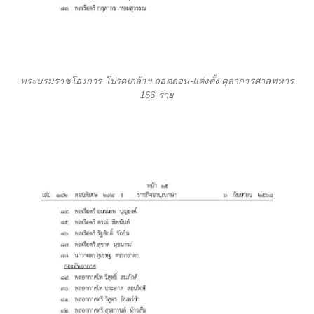
พระบรมราชโองการ โปรดเกล้าฯ ถอดถอน-แต่งตั้ง ตุลาการศาลทหาร
166 ราย