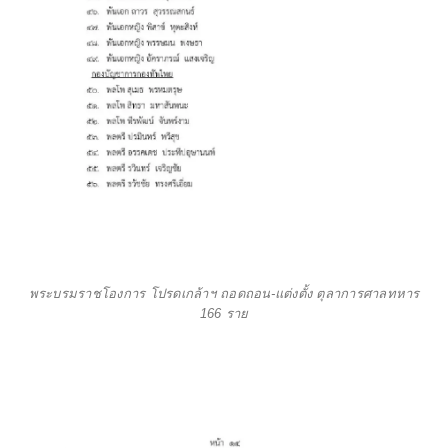
พระบรมราชโองการ โปรดเกล้าฯ ถอดถอน-แต่งตั้ง ตุลาการศาลทหาร
166 ราย