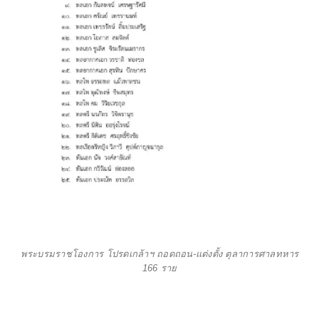
พระบรมราชโองการ โปรดเกล้าฯ ถอดถอน-แต่งตั้ง ตุลาการศาลทหาร
166 ราย