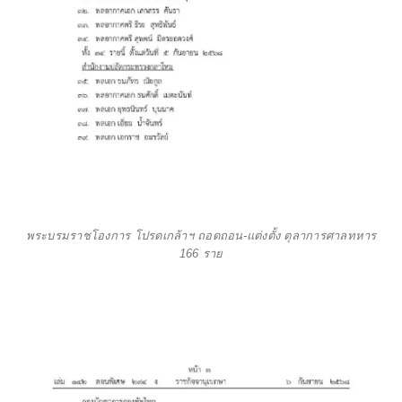
พระบรมราชโองการ โปรดเกล้าฯ ถอดถอน-แต่งตั้ง ตุลาการศาลทหาร
166 ราย