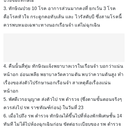
ป่วยของทักษิณ
3. ทักษิณป่วย 10 โรค อาการส่วนมากคงที่ ยกเว้น 3 โรค
คือโรคหัวใจ กระดูกคอทับเส้น และ ไวรัสตับบี ซึ่งสามโรคนี้
ควรพบหมอเฉพาะทางนอกเรือนจำ แต่ไม่ฉุกเฉิน
4. คืนนั้นสี่ทุ่ม ทักษิณแจ้งพยาบาลเวรในเรือนจำ บอกว่าแน่น
หน้าอก อ่อนเพลีย พยาบาลวัดความดัน พบว่าความดันสูง ทำ
เรื่องขอส่งตัวไปรักษานอกเรือนจำ สาเหตุคือเรื่องแน่น
หน้าอก
5. พัศดีเวรอนุญาต ส่งตัวไป รพ ตำรวจ (ซึ่งตามขั้นตอนจริงๆ
ควรส่งไป รพ ราชทัณฑ์ก่อน) ในวันที่ 23
6. เมื่อไปถึง รพ ตำรวจ ทักษิณได้ขึ้นไปที่ห้องพักพิเศษชั้น 14
ทันที ไม่ได้ไปห้องฉุกเฉินก่อน ขัดต่อระเบียบของ รพ ตำรวจ