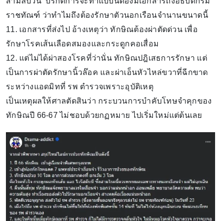
สามสิบวัน ปรกติการจะทำแบบนี้ต้องมีเอกสารถึงอธิบดีกรม
ราชทัณฑ์ ว่าทำไมถึงต้องรักษาตัวนอกเรือนจำนานขนาดนี้
11. เอกสารที่ส่งไป อ้างเหตุว่า ทักษิณต้องผ่าตัดด่วน เพื่อ
รักษาโรคเส้นเลือดสมองและกระดูกคอเสื่อม
12. แต่ไม่ได้ผ่าสองโรคที่ว่านั่น ทักษิณปฎิเสธการรักษา แต่
เป็นการผ่าตัดรักษานิ้วล๊อค และผ่าเอ็นหัวไหล่ขวาที่ฉีกขาด
ระหว่างแอดมิทที่ รพ ตำรวจเพราะอุบัติเหตุ
เป็นเหตุผลให้ศาลตัดสินว่า กระบวนการบำคับโทษจำคุกของ
ทักษิณปี 66-67 ไม่ชอบด้วยกฏหมาย ไปเริ่มใหม่แต่ต้นเลย