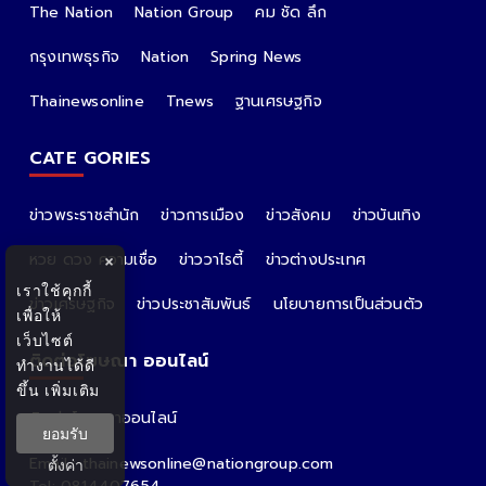
The Nation
Nation Group
คม ชัด ลึก
กรุงเทพธุรกิจ
Nation
Spring News
Thainewsonline
Tnews
ฐานเศรษฐกิจ
CATE GORIES
ข่าวพระราชสำนัก
ข่าวการเมือง
ข่าวสังคม
ข่าวบันเทิง
หวย ดวง ความเชื่อ
ข่าววาไรตี้
ข่าวต่างประเทศ
×
เราใช้คุกกี้
ข่าวเศรษฐกิจ
ข่าวประชาสัมพันธ์
นโยบายการเป็นส่วนตัว
เพื่อให้
เว็บไซต์
ติดต่อโฆษณา ออนไลน์
ทำงานได้ดี
ขึ้น
เพิ่มเติม
ติดต่อโฆษณาออนไลน์
ยอมรับ
คุณอ้อ
Email : thainewsonline@nationgroup.com
ตั้งค่า