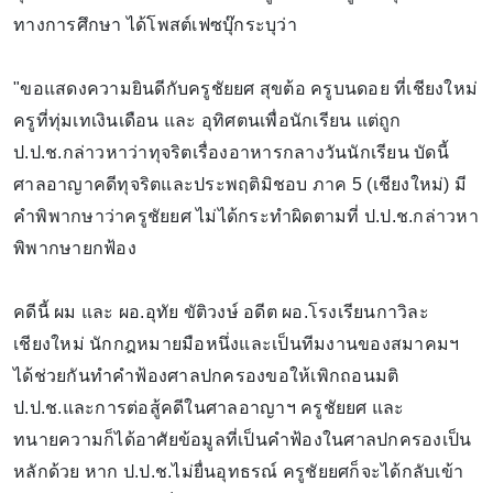
ทางการศึกษา ได้โพสต์เฟซบุ๊กระบุว่า
"ขอแสดงความยินดีกับครูชัยยศ สุขต้อ ครูบนดอย ที่เชียงใหม่
ครูที่ทุ่มเทเงินเดือน และ อุทิศตนเพื่อนักเรียน แต่ถูก
ป.ป.ช.กล่าวหาว่าทุจริตเรื่องอาหารกลางวันนักเรียน บัดนี้
ศาลอาญาคดีทุจริตและประพฤติมิชอบ ภาค 5 (เชียงใหม่) มี
คำพิพากษาว่าครูชัยยศ ไม่ได้กระทำผิดตามที่ ป.ป.ช.กล่าวหา
พิพากษายกฟ้อง
คดีนี้ ผม และ ผอ.อุทัย ขัติวงษ์ อดีต ผอ.โรงเรียนกาวิละ
เชียงใหม่ นักกฎหมายมือหนึ่งและเป็นทีมงานของสมาคมฯ
ได้ช่วยกันทำคำฟ้องศาลปกครองขอให้เพิกถอนมติ
ป.ป.ช.และการต่อสู้คดีในศาลอาญาฯ ครูชัยยศ และ
ทนายความก็ได้อาศัยข้อมูลที่เป็นคำฟ้องในศาลปกครองเป็น
หลักด้วย หาก ป.ป.ช.ไม่ยื่นอุทธรณ์ ครูชัยยศก็จะได้กลับเข้า