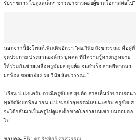
รับราชการ ไปดูแลเด็กๆ ชาวเขาชาวดอยผู้ขาดโอกาสต่อไป"
นอกจากนี้ยังโพสต์เพิ่มเติมอีกว่า "ผอ.วินัย สังขวรรณะ คือผู้ที่
จุดประกาย ประสานองค์กร บุคคล ที่มีความรู้ทางกฎหมาย
ให้ร่วมกันช่วยเหลือครูชัยยศ สุขต้อ จนสำเร็จ ศาลพิพากษา
ยกฟ้อง ขอยกย่อง ผอ.วินัย สังขวรรณะ"
"เรียน ป.ป.ช.ครับ กรณีครูชัยยศ สุขต้อ ศาลเห็นว่าขาดเจตนา
ทุจริตจึงยกฟ้อง วอน ป.ป.ช.อย่าอุทธรณ์เลยนะครับ ครูชัยยศ
จะได้กลับมาเป็นครูไปดูแลเด็กขาดโอกาสบนเขา บนดอยต่อ
ไป"
ขอบคุณ FB :
ดร.รัชชัยย์ ศรสุวรรณ