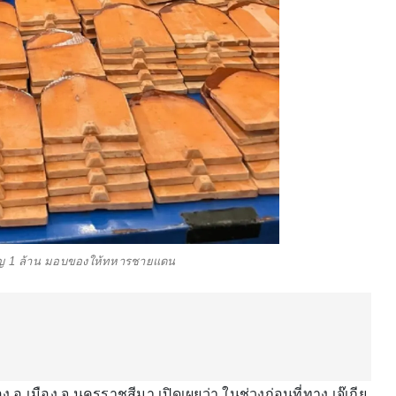
ำบุญ 1 ล้าน มอบของให้ทหารชายแดน
อ.เมือง จ.นครราชสีมา เปิดเผยว่า ในช่วงก่อนที่ทาง เจ๊เกีย