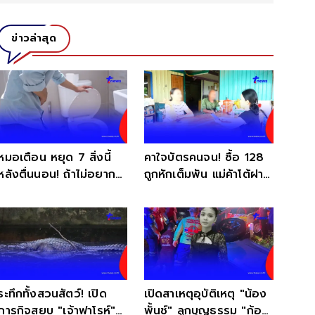
ข่าวล่าสุด
หมอเตือน หยุด 7 สิ่งนี้
คาใจบัตรคนจน! ซื้อ 128
หลังตื่นนอน! ถ้าไม่อยาก
ถูกหักเต็มพัน แม่ค้าโต้ฝาก
ความดันพุ่งตอนเช้า
ยอดเอง
ระทึกทั้งสวนสัตว์! เปิด
เปิดสาเหตุอุบัติเหตุ "น้อง
ภารกิจสยบ "เจ้าฟาโรห์"
พั้นช์" ลูกบุญธรรม "ก้อง