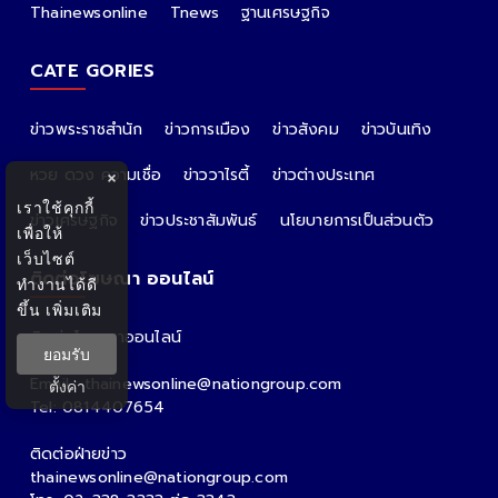
Thainewsonline
Tnews
ฐานเศรษฐกิจ
CATE GORIES
ข่าวพระราชสำนัก
ข่าวการเมือง
ข่าวสังคม
ข่าวบันเทิง
หวย ดวง ความเชื่อ
ข่าววาไรตี้
ข่าวต่างประเทศ
×
เราใช้คุกกี้
ข่าวเศรษฐกิจ
ข่าวประชาสัมพันธ์
นโยบายการเป็นส่วนตัว
เพื่อให้
เว็บไซต์
ติดต่อโฆษณา ออนไลน์
ทำงานได้ดี
ขึ้น
เพิ่มเติม
ติดต่อโฆษณาออนไลน์
ยอมรับ
คุณอ้อ
Email : thainewsonline@nationgroup.com
ตั้งค่า
Tel: 0814407654
ติดต่อฝ่ายข่าว
thainewsonline@nationgroup.com