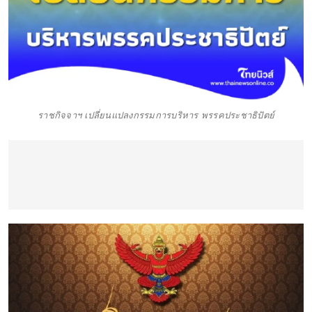
ราชกิจจาฯ เปลี่ยนแปลงกรรมการบริหาร พรรคประชาธิปัตย์