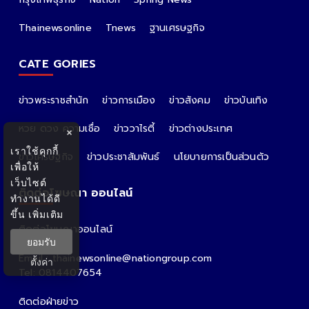
Thainewsonline
Tnews
ฐานเศรษฐกิจ
CATE GORIES
ข่าวพระราชสำนัก
ข่าวการเมือง
ข่าวสังคม
ข่าวบันเทิง
หวย ดวง ความเชื่อ
ข่าววาไรตี้
ข่าวต่างประเทศ
×
เราใช้คุกกี้
ข่าวเศรษฐกิจ
ข่าวประชาสัมพันธ์
นโยบายการเป็นส่วนตัว
เพื่อให้
เว็บไซต์
ติดต่อโฆษณา ออนไลน์
ทำงานได้ดี
ขึ้น
เพิ่มเติม
ติดต่อโฆษณาออนไลน์
ยอมรับ
คุณอ้อ
Email : thainewsonline@nationgroup.com
ตั้งค่า
Tel: 0814407654
ติดต่อฝ่ายข่าว