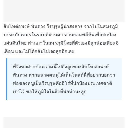
สิบโทต่อพงษ์ พันดวง วีรบุรุษผู้น่าสงสาร จากไปในสมรภูมิ
ปะทะกับเขมรในรอบที่ผ่านมา ท่านยอมพลีชีพเพื่อปกป้อง
แผ่นดินไทย ท่านมาในสมรภูมิโดยที่ตัวเองมีลูกน้อยเพียง 8
เดือน และไม่ได้กลับไปเจอลูกอีกเลย
พี่จึงขอฝากข้อความนี้ไปถึงลูกของสิบโท ต่อพงษ์
พันดวง หากอนาคตหนูได้เห็นโพสต์นี้พี่อยากบอกว่า
พ่อของหนูเป็นวีรบุรุษคือฮีโร่ที่ปกป้องประเทศชาติ
เราไว้ ขอให้ภูมิใจในสิ่งที่พ่อทำนะลูก