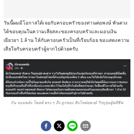
วันนี้ผมมีโอกาสได้เจอกับครอบครัวของท่านต่อพงษ์ พันดวง
ได้ขอบคุณในความเสียสละของครอบครัวและมอบเงิน
เยียวยา 1 ล้าน ให้กับครอบครัวเป็นที่เรียบร้อย ขอแสดงความ
เสียใจกับครอบครัวผู้จากไปด้วยครับ
กัน จอมพลัง โพสต์ ตรง ๆ ถึง ลูกของ สิบโทต่อพงษ์ วีรบุรุษผู้พลีชีพ