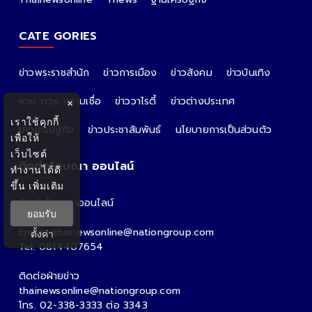
CATE GORIES
ข่าวพระราชสำนัก
ข่าวการเมือง
ข่าวสังคม
ข่าวบันเทิง
หวย ดวง ความเชื่อ
ข่าววาไรตี้
ข่าวต่างประเทศ
×
เราใช้คุกกี้
ข่าวเศรษฐกิจ
ข่าวประชาสัมพันธ์
นโยบายการเป็นส่วนตัว
เพื่อให้
เว็บไซต์
ติดต่อโฆษณา ออนไลน์
ทำงานได้ดี
ขึ้น
เพิ่มเติม
ติดต่อโฆษณาออนไลน์
ยอมรับ
คุณอ้อ
Email : thainewsonline@nationgroup.com
ตั้งค่า
Tel: 0814407654
ติดต่อฝ่ายข่าว
thainewsonline@nationgroup.com
โทร. 02-338-3333 ต่อ 3343