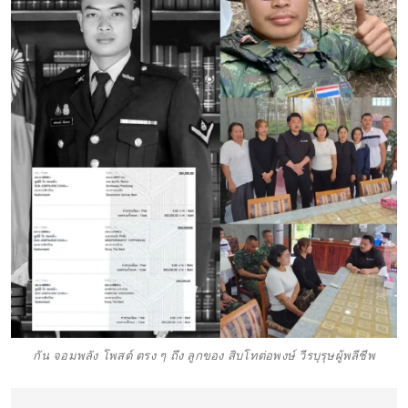
กัน จอมพลัง โพสต์ ตรง ๆ ถึง ลูกของ สิบโทต่อพงษ์ วีรบุรุษผู้พลีชีพ