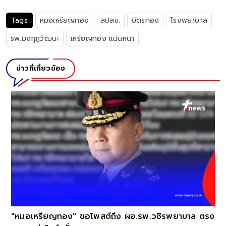
Tags
หมอเหรียญทอง
สปสช.
บัตรทอง
โรงพยาบาล
รพ.มงกุฎวัฒนะ
เหรียญทอง แน่นหนา
ข่าวที่เกี่ยวข้อง
"หมอเหรียญทอง" ขอโพสต์ถึง ผอ.รพ.วชิรพยาบาล ตรง