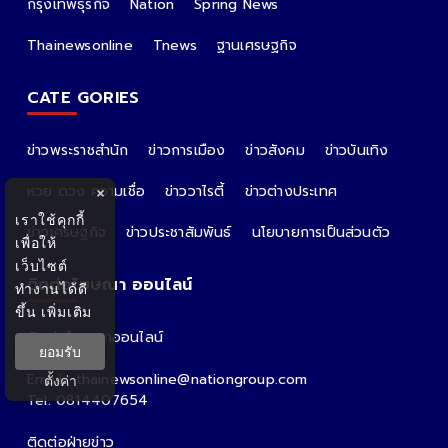
กรุงเทพธุรกิจ
Nation
Spring News
Thainewsonline
Tnews
ฐานเศรษฐกิจ
CATE GORIES
ข่าวพระราชสำนัก
ข่าวการเมือง
ข่าวสังคม
ข่าวบันเทิง
หวย ดวง ความเชื่อ
ข่าววาไรตี้
ข่าวต่างประเทศ
×
เราใช้คุกกี้
ข่าวเศรษฐกิจ
ข่าวประชาสัมพันธ์
นโยบายการเป็นส่วนตัว
เพื่อให้
เว็บไซต์
ติดต่อโฆษณา ออนไลน์
ทำงานได้ดี
ขึ้น
เพิ่มเติม
ติดต่อโฆษณาออนไลน์
ยอมรับ
คุณอ้อ
Email : thainewsonline@nationgroup.com
ตั้งค่า
Tel: 0814407654
ติดต่อฝ่ายข่าว