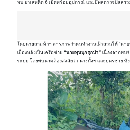
พบ ยาเสพติด 6 เม็ดพร้อมอุปกรณ์ และมีผลตรวจปัสสาว
โดยนายสามห้าฯ สารภาพว่าตนทำงานเฝ้าสวนให้ “นายจ้าง” 
เบื้องหลังเป็นเครือข่าย
“นายทุนบุกรุกป่า”
เนื่องจากพบร
ระบบ โดยพบนามต้องสงสัยว่า นางกั้งฯ และบุตรชาย ซึ่งถ