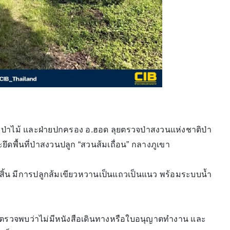
รมป่าไม้ และฝ่ายปกครอง อ.ฮอด ลุยตรวจป่าสงวนแห่งชาติป่า
ยึดพื้นที่ป่าสงวนปลูก “สวนส้มเถื่อน” กลางภูเขา
หมดสิ้น มีการปลูกส้มเขียวหวานเป็นแถวเป็นแนว พร้อมระบบน้ำ
วจพบว่าไม่มีหนังสือเดินทางหรือใบอนุญาตทำงาน และ