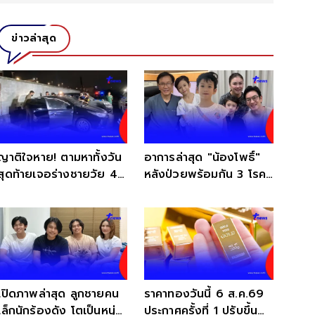
ข่าวล่าสุด
ญาติใจหาย! ตามหาทั้งวัน
อาการล่าสุด "น้องโพธิ์"
สุดท้ายเจอร่างชายวัย 41
หลังป่วยพร้อมกัน 3 โรค
เสียชีวิตในรถ
เผยผลเอคโค่หัวใจ
เปิดภาพล่าสุด ลูกชายคน
ราคาทองวันนี้ 6 ส.ค.69
เล็กนักร้องดัง โตเป็นหนุ่ม
ประกาศครั้งที่ 1 ปรับขึ้น