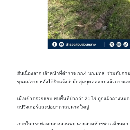
สืบเนื่องจาก เจ้าหน้าที่ตำรวจ กก.4 บก.ปทส. ร่วมกับก
ขุนแม่ลาย หลังได้รับแจ้งว่ามีกลุ่มบุคคลลอบแผ้วถางและ
เมื่อเข้าตรวจสอบ พบพื้นที่ป่ากว่า 21 ไร่ ถูกแผ้วถาง
สปริงเกอร์และบ่อบาดาลขนาดใหญ่
ภายในกระท่อมกลางสวนพบ นายสามห้าฯชาวเมียนมา ตร