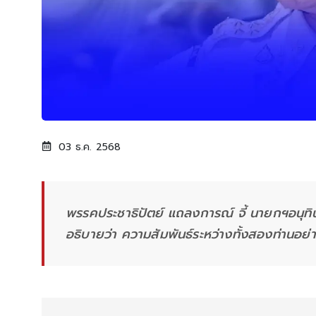
03 ธ.ค. 2568
พรรคประชาธิปัตย์ แถลงการณ์ จี้ นายกฯอนุท
อธิบายว่า ความสัมพันธ์ระหว่างทั้งสองท่านอย่