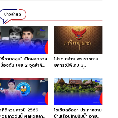
ข่าวล่าสุด
"พี่ชายฮลุน" เปิดผลตรวจ
โปรดเกล้าฯ พระราชทาน
เบื้องต้น เผย 2 จุดสำคัญ
ยศกรณีพิเศษ 3
ต้องรอพิสูจน์
รมช.มหาดไทย ขึ้นเป็น
นายกองเอก
สถิติหวยลาวปี 2569
โซเชียลฮือฮา ประกาศขาย
หวยลาววันนี้ ผลหวยลาว
บ้านเรือนไทยริมน้ำ อายุ