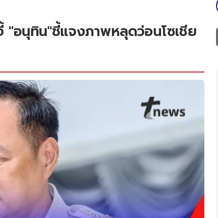
 "อนุทิน"ชี้แจงภาพหลุดว่อนโซเชีย