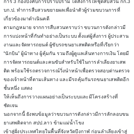
การ 3 กองบังคับการปราบปราม ได้สั่งการให้ชุดสืบสวน กก.3
บก.ป. ทำการสืบสวนขยายผลเพื่อนำตัวผู้ร่วมขบวนการที่
เกี่ยวข้องมาดำเนินคดี
ตามกฎหมาย จากการสืบสวนทราบว่า ขบวนการดังกล่าวมี
การแบ่งหน้าที่กันทำอย่างเป็นระบบ ตั้งแต่ผู้สั่งการ ผู้ประสาน
งานและจัดหารถยนต์ ผู้ขับรถขนยาเสพติดหรือที่เรียกว่า
“นักบิน” ผู้นำทาง ผู้คุ้มกัน รวมถึงผู้ดูแลเส้นทางการเงิน โดยมี
การจัดหารถยนต์และคนขับสำหรับใช้ในการลำเลียงยาเสพ
ติด พร้อมใช้รถตรวจการณ์วิ่งนำหน้าเพื่อตรวจสอบด่านตรวจ
ของเจ้าหน้าที่ตามเส้นทาง และมีรถคุ้มกันรถขนยาเสพติดอีก
ชั้นหนึ่ง แสดง
ให้เห็นถึงการวางแผนอย่างเป็นระบบและมีโครงสร้างที่
ชัดเจน
นอกจากนี้ ยังพบข้อมูลว่าขบวนการดังกล่าวมีการลักลอบขน
ยาเสพติดจาก สปป.ลาว ข้ามแม่น้ำโขง
เข้าสู่ฝั่งประเทศไทยในพื้นที่จังหวัดบึงกาฬ ก่อนลำเลียงเข้าสู่