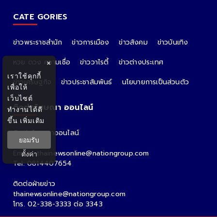
CATE GORIES
ข่าวพระราชสำนัก
ข่าวการเมือง
ข่าวสังคม
ข่าวบันเทิง
หวย ดวง ความเชื่อ
ข่าววาไรตี้
ข่าวต่างประเทศ
×
เราใช้คุกกี้
ข่าวเศรษฐกิจ
ข่าวประชาสัมพันธ์
นโยบายการเป็นส่วนตัว
เพื่อให้
เว็บไซต์
ติดต่อโฆษณา ออนไลน์
ทำงานได้ดี
ขึ้น
เพิ่มเติม
ติดต่อโฆษณาออนไลน์
ยอมรับ
คุณอ้อ
Email : thainewsonline@nationgroup.com
ตั้งค่า
Tel: 0814407654
ติดต่อฝ่ายข่าว
thainewsonline@nationgroup.com
โทร. 02-338-3333 ต่อ 3343