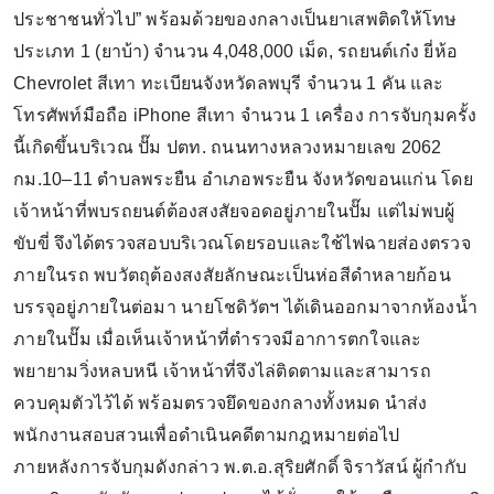
ประชาชนทั่วไป” พร้อมด้วยของกลางเป็นยาเสพติดให้โทษ
ประเภท 1 (ยาบ้า) จำนวน 4,048,000 เม็ด, รถยนต์เก๋ง ยี่ห้อ
Chevrolet สีเทา ทะเบียนจังหวัดลพบุรี จำนวน 1 คัน และ
โทรศัพท์มือถือ iPhone สีเทา จำนวน 1 เครื่อง การจับกุมครั้ง
นี้เกิดขึ้นบริเวณ ปั๊ม ปตท. ถนนทางหลวงหมายเลข 2062
กม.10–11 ตำบลพระยืน อำเภอพระยืน จังหวัดขอนแก่น โดย
เจ้าหน้าที่พบรถยนต์ต้องสงสัยจอดอยู่ภายในปั๊ม แต่ไม่พบผู้
ขับขี่ จึงได้ตรวจสอบบริเวณโดยรอบและใช้ไฟฉายส่องตรวจ
ภายในรถ พบวัตถุต้องสงสัยลักษณะเป็นห่อสีดำหลายก้อน
บรรจุอยู่ภายในต่อมา นายโชดิวัตฯ ได้เดินออกมาจากห้องน้ำ
ภายในปั๊ม เมื่อเห็นเจ้าหน้าที่ตำรวจมีอาการตกใจและ
พยายามวิ่งหลบหนี เจ้าหน้าที่จึงไล่ติดตามและสามารถ
ควบคุมตัวไว้ได้ พร้อมตรวจยึดของกลางทั้งหมด นำส่ง
พนักงานสอบสวนเพื่อดำเนินคดีตามกฎหมายต่อไป
ภายหลังการจับกุมดังกล่าว พ.ต.อ.สุริยศักดิ์ จิราวัสน์ ผู้กำกับ