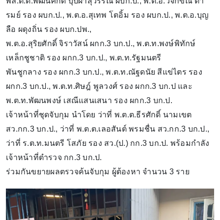
พล.ต.ต.พัฒนศักดิ์ บุปผาสุวรรณ ผบก.ป., พ.ต.อ.วิจักขณ์ ตา
รมย์ รอง ผบก.ป., พ.ต.อ.สุเทพ โตอิ้ม รอง ผบก.ป., พ.ต.อ.บุญ
ลือ ผดุงถิ่น รอง ผบก.ปพ.,
พ.ต.อ.สุริยศักดิ์ จิราวัสน์ ผกก.3 บก.ป., พ.ต.ท.พงษ์พิทักษ์
เหล็กชูชาติ รอง ผกก.3 บก.ป., พ.ต.ท.รัฐมนตรี
พันชูกลาง รอง ผกก.3 บก.ป., พ.ต.ท.ณัฐดนัย สีแข่ไตร รอง
ผกก.3 บก.ป., พ.ต.ท.ศิษฎ์ พูลวงศ์ รอง ผกก.3 บก.ป และ
พ.ต.ท.พัฒนพงษ์ เสณีแสนเสนา รอง ผกก.3 บก.ป.
เจ้าหน้าที่ชุดจับกุม นำโดย ว่าที่ พ.ต.ต.ธีรศักดิ์ นามเขต
สว.กก.3 บก.ป., ว่าที่ พ.ต.ต.เลอสันต์ พรมชื่น สว.กก.3 บก.ป.,
ว่าที่ ร.ต.ท.มนตรี โสภัย รอง สว.(ป.) กก.3 บก.ป. พร้อมกำลัง
เจ้าหน้าที่ตำรวจ กก.3 บก.ป.
ร่วมกันขยายผลตรวจค้นจับกุม ผู้ต้องหา จำนวน 3 ราย