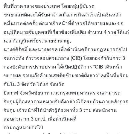
พื้นที่ภาคกลางของประเทศ โดยกลุ่มผู้ขับรถ
ขนยาเสพติดจะได้รับค่าจ้างเมื่อภารกิจสำเร็จเป็นเงินหลัก
หมื่นบาทต่อครั้ง ต่อมาเจ้าหน้าที่ตำรวจได้ขยายผลและขอ
อนุมัติหมายจับบุคคลที่เกี่ยวข้องเพิ่มเติม จำนวน 4 ราย ได้แก่
น.ส.กัลญนินทร์ธร, นายชำนาญ,
นางศศิรัศมิ์ และนางจงกล เพื่อดำเนินคดีตามกฎหมายต่อไป
จนกระทั่ง ตำรวจสอบสวนกลาง (CIB) โดยกองกำกับการ 3
กองบังคับการปราบปราม ได้เปิดปฏิบัติการ “CIB เดินหน้า
ขยายผล รวบแก๊งค้ายาเสพติดข้ามชาติฝั่งลาว” ลงพื้นที่พร้อม
กันใน 3 จังหวัด ได้แก่ จังหวัด
บึงกาฬ จังหวัดชัยนาท และกรุงเทพมหานคร จนสามารถ
จับกุมผู้ต้องหาตามหมายจับดังกล่าวได้ครบถ้วนภายหลังการ
จับกุม เจ้าหน้าที่ได้นำตัวผู้ต้องหาทั้ง 3 ราย ส่งพนักงาน
สอบสวน กก.3 บก.ป. เพื่อดำเนินคดี
ตามกฎหมายต่อไป