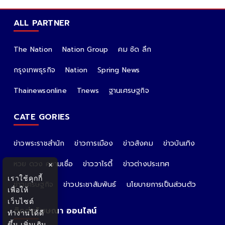
ALL PARTNER
The Nation
Nation Group
คม ชัด ลึก
กรุงเทพธุรกิจ
Nation
Spring News
Thainewsonline
Tnews
ฐานเศรษฐกิจ
CATE GORIES
ข่าวพระราชสำนัก
ข่าวการเมือง
ข่าวสังคม
ข่าวบันเทิง
หวย ดวง ความเชื่อ
ข่าววาไรตี้
ข่าวต่างประเทศ
×
เราใช้คุกกี้
ข่าวเศรษฐกิจ
ข่าวประชาสัมพันธ์
นโยบายการเป็นส่วนตัว
เพื่อให้
เว็บไซต์
ติดต่อโฆษณา ออนไลน์
ทำงานได้ดี
ขึ้น
เพิ่มเติม