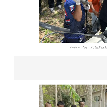
สุดสลด เก๋งชนเสาไฟฟ้าพลิกคว