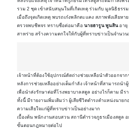
หลังรับแจ้งเหตุ เจ้าหน้าที่กู้ภัยร่มไทรสตูลระดมกำลั
รวม 2 ชุด เข้าสนับสนุนในที่เกิดเหตุ ร่วมกับ มูลนิธิธ
เมื่อถึงจุดเกิดเหตุ พบรถเก๋งพลิกตะแคง สภาพพังเสียหา
ตรวจพบชีพจร ทราบชื่อต่อมาคือ
นายฮารูน พูนสิน
อายุ
สาหร่าย สร้างความตกใจให้กับผู้ที่ทราบข่าวเป็นจำนว
เจ้าหน้าที่ต้องใช้อุปกรณ์ตัดถ่างช่วยเหลือนำตัวออก
หลังการช่วยเหลืออย่างเต็มกำลัง เจ้าหน้าที่สามารถนำผ
เพื่อนำส่งรักษาต่อที่โรงพยาบาลสตูล อย่างไรก็ตาม มีร
ทั้งนี้ มีรายงานเพิ่มเติมว่า ผู้เสียชีวิตดำรงตำแหน
ความเสียใจแก่ผู้ที่ทราบข่าวเป็นอย่างมาก
เบื้องต้น พนักงานสอบสวน สถานีตำรวจภูธรเมืองสตูล อย
ขั้นตอนกฎหมายต่อไป