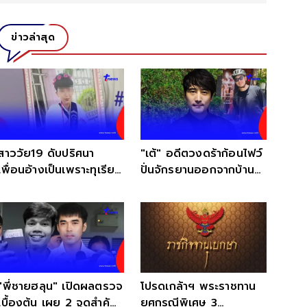
ข่าวล่าสุด
สาววัย19 ดับปริศนา
"เต้" อดีตวงดร้าก้อนไฟว์
เพื่อนอ้างเป็นเพราะทุเรียน
ปั่นจักรยานออกจากบ้าน
แต่แม่ไม่เชื่อ
หายตัวปริศนา
"พี่ชายฮลุน" เปิดผลตรวจ
โปรดเกล้าฯ พระราชทาน
เบื้องต้น เผย 2 จุดสำคัญ
ยศกรณีพิเศษ 3