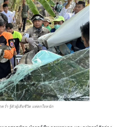
่ำ รู้ตัวผู้เสียชีวิต แห่ตกใจหนัก