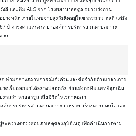
งพร้อมอาสาสมัคร นำรถกู้ชีพ รถพยาบาล และอุปกรณ์ตัดถ่าง
รรมรังสี และทีม ALS จาก โรงพยาบาลสตูล อย่างเร่งด่วน
ยอย่างหนัก ภายในพบชายสูงวัยติดอยู่ในซากรถ หมดสติ แต่ยัง
 67 ปี ดำรงตำแหน่งนายกองค์การบริหารส่วนตำบลเกาะ
นมาก
จากรถ ท่ามกลางสถานการณ์เร่งด่วนและข้อจำกัดด้านเวลา ภาย
ู้บาดเจ็บออกมาได้อย่างปลอดภัย ก่อนส่งต่อทีมแพทย์ฉุกเฉิน
ายงานว่า นายฮารูน เสียชีวิตในเวลาต่อมา
่งนายกองค์การบริหารส่วนตำบลเกาะสาหร่าย สร้างความตกใจและ
ู่ระหว่างตรวจสอบสาเหตุของอุบัติเหตุ เพื่อดำเนินการตาม