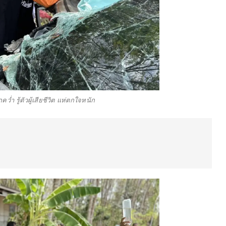
่ำ รู้ตัวผู้เสียชีวิต แห่ตกใจหนัก