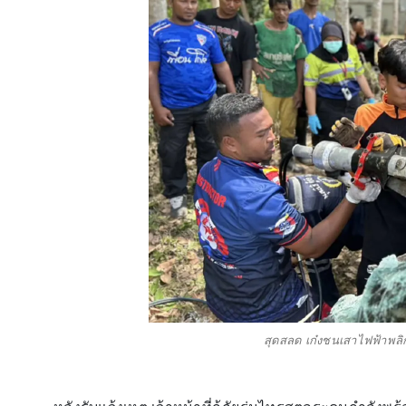
สุดสลด เก๋งชนเสาไฟฟ้าพลิกคว