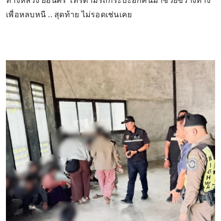
ทางหลวง ย้อนศร โทรตามรถกระบะอีกคันมาช่วยขวางทาง
เพื่อหลบหนี .. สุดท้าย ไม่รอดเช่นเคย