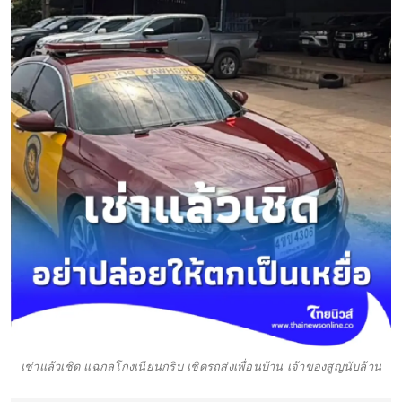
เช่าแล้วเชิด แฉกลโกงเนียนกริบ เชิดรถส่งเพื่อนบ้าน เจ้าของสูญนับล้าน