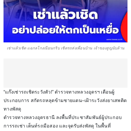
เช่าแล้วเชิด แฉกลโกงเนียนกริบ เชิดรถส่งเพื่อนบ้าน เจ้าของสูญนับล้าน
“แก๊งเช่ารถเชิดระวังตัว!” ตำรวจทางหลวงอุดรฯ เตือนผู้
ประกอบการ สกัดรถหลุดข้ามชายแดน–เฝ้าระวังส่งยาเสพติด
ทางพัสดุ
ตำรวจทางหลวงอุดรธานี ลงพื้นที่ประชาสัมพันธ์ผู้ประกอบ
การรถเช่า เต็นท์รถมือสอง และจุดรับส่งพัสดุ ในพื้นที่