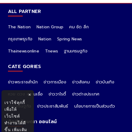
ALL PARTNER
The Nation
Nation Group
คม ชัด ลึก
กรุงเทพธุรกิจ
Nation
Spring News
Thainewsonline
Tnews
ฐานเศรษฐกิจ
CATE GORIES
ข่าวพระราชสำนัก
ข่าวการเมือง
ข่าวสังคม
ข่าวบันเทิง
หวย ดวง ความเชื่อ
ข่าววาไรตี้
ข่าวต่างประเทศ
×
เราใช้คุกกี้
ข่าวเศรษฐกิจ
ข่าวประชาสัมพันธ์
นโยบายการเป็นส่วนตัว
เพื่อให้
เว็บไซต์
ติดต่อโฆษณา ออนไลน์
ทำงานได้ดี
ขึ้น
เพิ่มเติม