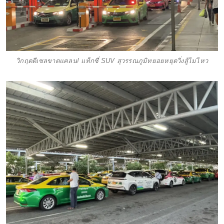
วิกฤตดีเซลขาดแคลน! แท็กซี่ SUV สุวรรณภูมิทยอยหยุดวิ่งสู้ไม่ไหว