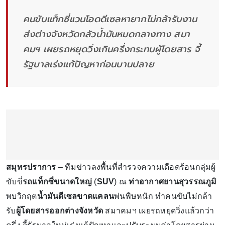
คนขับแท็กซี่แวนโอดดีเซลหายากไม่กล้ารับงาน
ส่งต่างจังหวัดกลัวน้ำมันหมดกลางทาง สมา
คมฯ เผยรถหยุดวิ่งเกินครึ่งกระทบผู้โดยสาร จี้
รัฐบาลเร่งแก้ปัญหาก่อนบานปลาย
สมุทรปราการ
– ทีมข่าวลงพื้นที่สำรวจความเดือดร้อนกลุ่มผู้
ขับขี่
รถแท็กซี่ขนาดใหญ่
(
SUV
) ณ
ท่าอากาศยานสุวรรณภูมิ
พบวิกฤต
น้ำมันดีเซลขาดแคลน
พ่นพิษหนัก ทำคนขับไม่กล้า
รับ
ผู้โดยสารออกต่างจังหวัด
สมาคมฯ เผยรถหยุดวิ่งแล้วกว่า