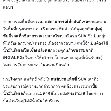
ครึ่ง จี้รัฐบาลใหม่เร่งแก้ปัญหาและปรับระบบค่าโดยสารผ่าน
แอปฯ
จากการลงพื้นที่ตรวจสอบ
สถานการณ์น้ำมันดีเซล
ขาดแคลน
ในพื้นที่กรุงเทพฯ และปริมณฑล ทีมข่าวได้พูดคุยกับ
กลุ่มผู้
ขับขี่รถแท็กซี่สาธารณะขนาดใหญ่
หรือ
รถ SUV
ซึ่งเป็นกลุ่ม
ที่ได้รับผลกระทบโดยตรง เนื่องจากรถประเภทนี้จำเป็นต้องใช้
น้ำมันดีเซลเป็นเชื้อเพลิงหลัก
ควบคู่กับก๊
าซธรรมชาติ
(
NGV
/
LPG
) ในการให้บริการ โดยเฉพาะกลุ่มที่เน้นรับส่งผู้
โดยสารสัมภาระเยอะในสนามบินหลัก
นายไพศาล นพสิทธิ์ หนึ่งใน
คนขับรถแท็กซี่ SUV
เล่าถึง
ประสบการณ์ความยากลำบากว่า ตนต้องตระเวนหา
ปั๊ม
น้ำมันดีเซล
ตั้งแต่ย่าน
มหาชัย
ไปจนถึง
พระราม 9
โดยพบว่า
ปั๊มส่วนใหญ่ไม่มีน้ำมันให้บริการ