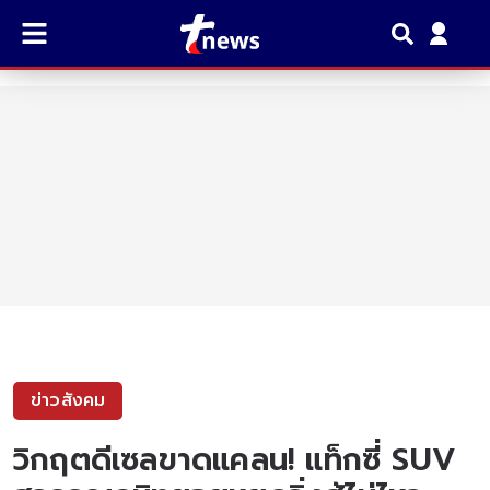
ข่าวสังคม
วิกฤตดีเซลขาดแคลน! แท็กซี่ SUV