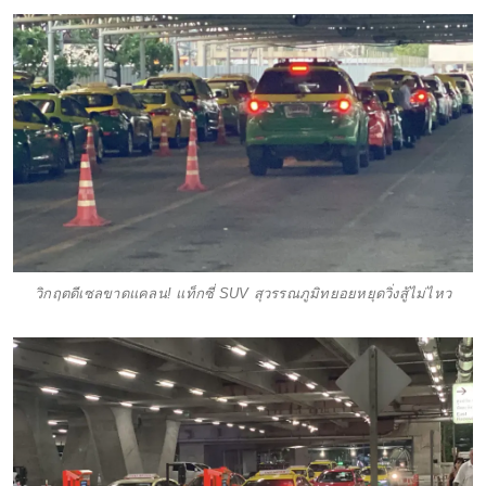
วิกฤตดีเซลขาดแคลน! แท็กซี่ SUV สุวรรณภูมิทยอยหยุดวิ่งสู้ไม่ไหว