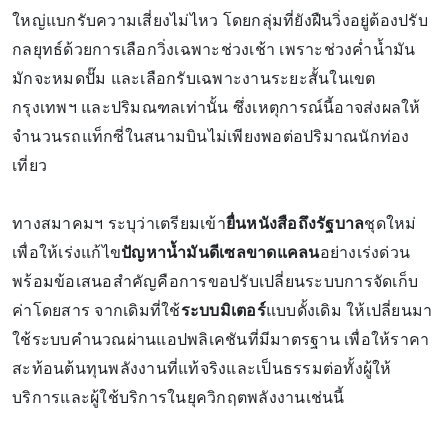
ใหญ่แบกรับความเสี่ยงไม่ไหว โดยกลุ่มที่ยังฝืนวิ่งอยู่ต้องปรับ
กลยุทธ์ด้วยการเลือกวิ่งเฉพาะช่วงเช้า เพราะช่วงค่ำน้ำมัน
มักจะหมดปั๊ม และเลือกรับเฉพาะงานระยะสั้นในเขต
กรุงเทพฯ และปริมณฑลเท่านั้น ซึ่งเหตุการณ์นี้อาจส่งผลให้
จำนวนรถแท็กซี่ในสนามบินไม่เพียงพอต่อปริมาณนักท่อง
เที่ยว
ทางสมาคมฯ ระบุว่าเตรียมเข้า
ยื่นหนังสือถึงรัฐบาล
ชุดใหม่
เพื่อให้เร่งแก้ไข
ปัญหาน้ำมันดีเซลขาดแคลน
อย่างเร่งด่วน
พร้อมข้อเสนอสำคัญคือการขอปรับเปลี่ยนระบบการจัดเก็บ
ค่าโดยสาร จากเดิมที่ใช้
ระบบมิเตอร์
แบบดั้งเดิม ให้เปลี่ยนมา
ใช้ระบบคำนวณผ่านแอปพลิเคชันที่มีมาตรฐาน เพื่อให้ราคา
สะท้อนต้นทุนพลังงานที่แท้จริงและเป็นธรรมต่อทั้งผู้ให้
บริการและผู้ใช้บริการในยุควิกฤตพลังงานเช่นนี้