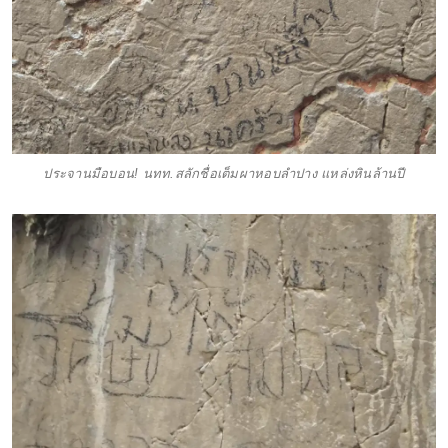
ประจานมือบอน! นทท.สลักชื่อเต็มผาหอบลำปาง แหล่งหินล้านปี