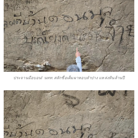
ประจานมือบอน! นทท.สลักชื่อเต็มผาหอบลำปาง แหล่งหินล้านปี