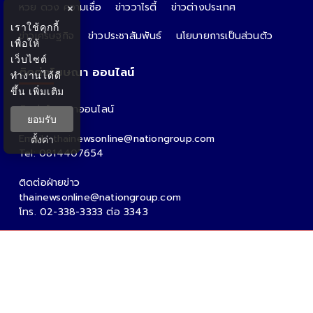
หวย ดวง ความเชื่อ
ข่าววาไรตี้
ข่าวต่างประเทศ
×
เราใช้คุกกี้
ข่าวเศรษฐกิจ
ข่าวประชาสัมพันธ์
นโยบายการเป็นส่วนตัว
เพื่อให้
เว็บไซต์
ติดต่อโฆษณา ออนไลน์
ทำงานได้ดี
ขึ้น
เพิ่มเติม
ติดต่อโฆษณาออนไลน์
ยอมรับ
คุณอ้อ
Email : thainewsonline@nationgroup.com
ตั้งค่า
Tel: 0814407654
ติดต่อฝ่ายข่าว
thainewsonline@nationgroup.com
โทร. 02-338-3333 ต่อ 3343