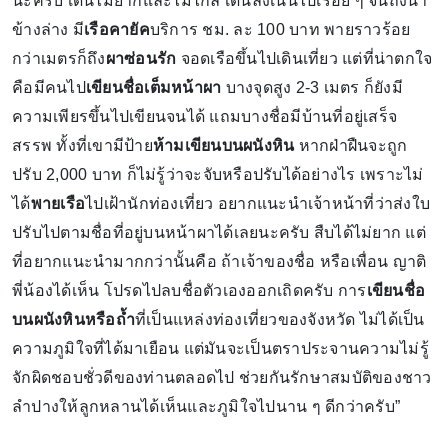
นะครับ เดินไม่ยากและไม่ไกล เดินลงเนินไปเรื่อย ๆ จนถึงน้ำ
ข้างล่าง มี
เรือคายัค
บริการ ชม. ละ 100 บาท พายราวร้อย
กว่าเมตรก็ถึง
ผาซ่อนรัก
จอดเรือขึ้นไปเดินเที่ยว แต่ที่น่าตกใจ
คือมีคนไป
เขียนชื่อเต็มหน้าผา
บางจุดสูง 2-3 เมตร ก็ยังมี
ความเพียรขึ้นไปเขียนจนได้ แถมบางชื่อมีบ้านที่อยู่เสร็จ
สรรพ ทั้งที่เขามีป้าย
ห้ามเขียนบนผนังหิน
หากฝ่าฝืนจะถูก
ปรับ 2,000 บาท ก็ไม่รู้ว่าจะจับหรือปรับได้อย่างไร เพราะไม่
ได้
พายเรือ
ไปเฝ้านักท่องเที่ยว อยากแนะนำเจ้าหน้าที่ว่าส่งใบ
ปรับไปตามชื่อที่อยู่บนหน้าผาได้เลยนะครับ สืบได้ไม่ยาก แต่
ที่อยากแนะนำมากกว่านั้นคือ ถ้าเจ้าของชื่อ หรือเพื่อน ญาติ
พี่น้องได้เห็น โปรดไปลบชื่อตัวเองออกเถิดครับ การ
เขียนชื่อ
บนผนังหินหรือถ้ำ
ที่เป็นแหล่งท่องเที่ยวของจังหวัด ไม่ได้เป็น
ความภูมิใจที่ได้มาเยือน แต่มันจะเป็นตราประจานความไม่รู้
จักผิดชอบชั่วดีของท่านตลอดไป ช่วยกันรักษาสมบัติของชาว
ลำปางให้ลูกหลานได้เห็นและภูมิใจไปนาน ๆ ดีกว่าครับ”