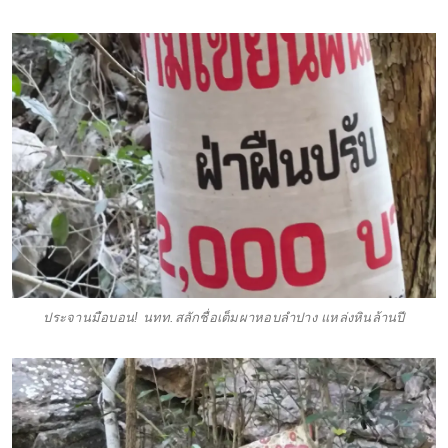
ประจานมือบอน! นทท.สลักชื่อเต็มผาหอบลำปาง แหล่งหินล้านปี