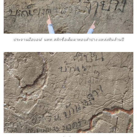
ประจานมือบอน! นทท.สลักชื่อเต็มผาหอบลำปาง แหล่งหินล้านปี