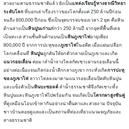
สวยงามตามธรรมชาติแล้ว ยังเป็น
แหล่งเรียนรู้ทางธรณีวิทยา
ระดับโลก
ที่บอกเล่าเรื่องราวของโลกตั้งแต่ 250 ล้านปีก่อน
จนถึง 800,000 ปีก่อน ซึ่งเป็นจุดบรรจบของเวลา 2 ยุค คือหิน
ด้านล่างเป็น
หินปูนเก่าแก่
กว่า 250 ล้านปี จากยุคที่พื้นที่เคย
เป็นทะเล ส่วนชั้นหินด้านบนเป็น
หินภูเขาไฟ
อายุเพียง
800,000 ปี จากการปะทุของ
ภูเขาไฟ
ในอดีต เมื่อแผ่นเปลือก
โลกเคลื่อนที่
หินปูน
ถูกดันให้ยกตัวกลายเป็นภูเขาและเกิด
แนวรอยเลื่อน
ต่อมาลำน้ำจางไหลกัดเซาะผ่านรอยเลื่อนนี้
อย่างต่อเนื่องจนเกิดร่องน้ำลึกกลางภูเขา กระทั่งเกิด
การปะทุ
ของภูเขาไฟ
ลาวาไหลลงมาตามแนวรอยเลื่อนปิดทับหินปูน
และแข็งตัวเป็น
หินบะซอลต์
ลำน้ำธรรมชาติจึงกัดเซาะทั้ง
หินปูนและหินภูเขาไฟไปพร้อมกัน จนเกิดเป็น
โตรกผาสูงชันคู่
ที่ดูเหมือนโอบเข้าหากันอย่างน่าตื่นตาและสวยงาม ปัจจุบัน
ชาวบ้านคอยดูแลและเป็นสถานที่ท่องเที่ยวแนวผจญภัยและ
สายธรรมชาติ