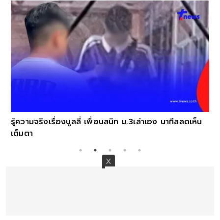
เศร้าสูญเสียเพิ่ม นักเรียนหญิง ม.1 เทพศิรินท
เอง นาทีสลดเห็น