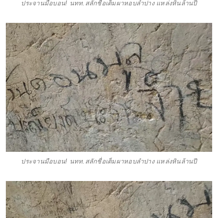
ประจานมือบอน! นทท.สลักชื่อเต็มผาหอบลำปาง แหล่งหินล้านปี
ประจานมือบอน! นทท.สลักชื่อเต็มผาหอบลำปาง แหล่งหินล้านปี