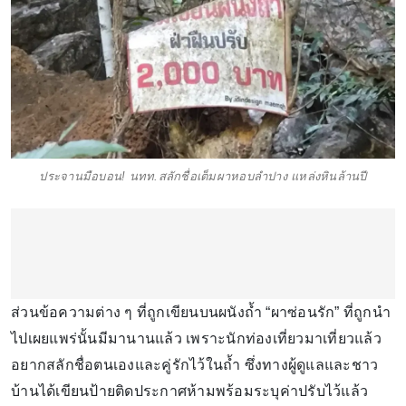
ประจานมือบอน! นทท.สลักชื่อเต็มผาหอบลำปาง แหล่งหินล้านปี
ส่วนข้อความต่าง ๆ ที่ถูกเขียนบนผนังถ้ำ “ผาซ่อนรัก” ที่ถูกนำ
ไปเผยแพร่นั้นมีมานานแล้ว เพราะนักท่องเที่ยวมาเที่ยวแล้ว
อยากสลักชื่อตนเองและคู่รักไว้ในถ้ำ ซึ่งทางผู้ดูแลและชาว
บ้านได้เขียนป้ายติดประกาศห้ามพร้อมระบุค่าปรับไว้แล้ว