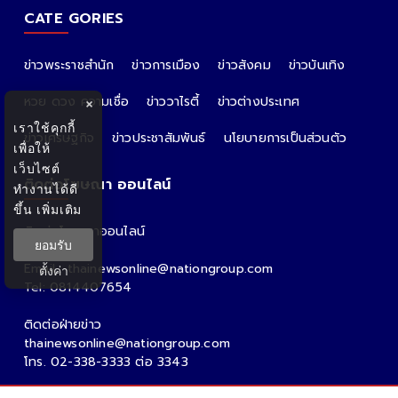
CATE GORIES
ข่าวพระราชสำนัก
ข่าวการเมือง
ข่าวสังคม
ข่าวบันเทิง
หวย ดวง ความเชื่อ
ข่าววาไรตี้
ข่าวต่างประเทศ
×
เราใช้คุกกี้
ข่าวเศรษฐกิจ
ข่าวประชาสัมพันธ์
นโยบายการเป็นส่วนตัว
เพื่อให้
เว็บไซต์
ติดต่อโฆษณา ออนไลน์
ทำงานได้ดี
ขึ้น
เพิ่มเติม
ติดต่อโฆษณาออนไลน์
ยอมรับ
คุณอ้อ
Email : thainewsonline@nationgroup.com
ตั้งค่า
Tel: 0814407654
ติดต่อฝ่ายข่าว
thainewsonline@nationgroup.com
โทร. 02-338-3333 ต่อ 3343