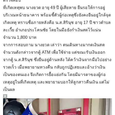
ตรวจสอบ
ที่เกิดเหตุพบ นางยวด อายุ 49 ปี ผู้เสียหาย ยืนรอให้การอยู่
บริเวณหน้าธนาคาร พร้อมชี้ตัวผู้ก่อเหตุซึ่งยังคงยืนอยู่ใกล้จุด
เกิดเหตุ ทราบชื่อภายหลังคือ น.ส.สิรินุช อายุ 17 ปี ชาวตำบล
ละเวี้ย อำเภอประโคนชัย โดยในมือยังกำเงินสดไว้แน่น
จำนวน 1,800 บาท
จากการสอบถาม นางยวด เล่าว่า ตนเดินทางมากดเงินสด
จำนวนดังกล่าวจากตู้ ATM เพื่อใช้จ่าย แต่ขณะรับเงินออก
จากตู้ น.ส.สิรินุช ซึ่งยืนอยู่ด้านหลัง ได้คว้าเงินจากมือไปอย่าง
รวดเร็ว เมื่อพยายามทวงคืน กลับถูกปฏิเสธและอ้างว่าเงิน
เป็นของตนเอง จึงเกิดการยื้อแย่งกัน โดยมีมารดาของผู้ก่อ
เหตุอยู่ในที่เกิดเหตุ และพยายามบอกให้ลูกสาวคืนเงิน แต่ไม่
เป็นผล
X