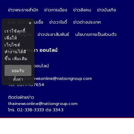
ข่าวพระราชสำนัก
ข่าวการเมือง
ข่าวสังคม
ข่าวบันเทิง
หวย ดวง ความเชื่อ
ข่าววาไรตี้
ข่าวต่างประเทศ
×
เราใช้คุกกี้
ข่าวเศรษฐกิจ
ข่าวประชาสัมพันธ์
นโยบายการเป็นส่วนตัว
เพื่อให้
เว็บไซต์
ติดต่อโฆษณา ออนไลน์
ทำงานได้ดี
ขึ้น
เพิ่มเติม
ติดต่อโฆษณาออนไลน์
ยอมรับ
คุณอ้อ
Email : thainewsonline@nationgroup.com
ตั้งค่า
Tel: 0814407654
ติดต่อฝ่ายข่าว
thainewsonline@nationgroup.com
โทร. 02-338-3333 ต่อ 3343