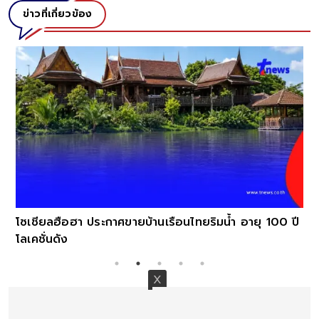
ข่าวที่เกี่ยวข้อง
โซเชียลฮือฮา ประกาศขายบ้านเรือนไทยริมน้ำ อายุ 100 ปี
โลเคชั่นดัง