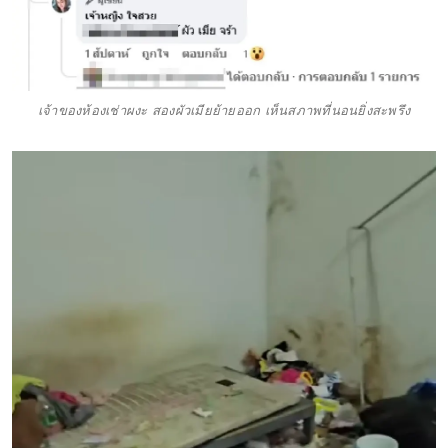
เจ้าของห้องเช่าผงะ สองผัวเมียย้ายออก เห็นสภาพที่นอนยิ่งสะพรึง