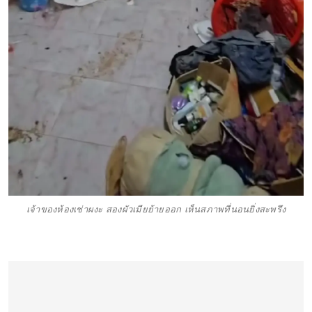
เจ้าของห้องเช่าผงะ สองผัวเมียย้ายออก เห็นสภาพที่นอนยิ่งสะพรึง