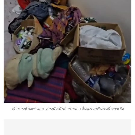
เจ้าของห้องเช่าผงะ สองผัวเมียย้ายออก เห็นสภาพที่นอนยิ่งสะพรึง