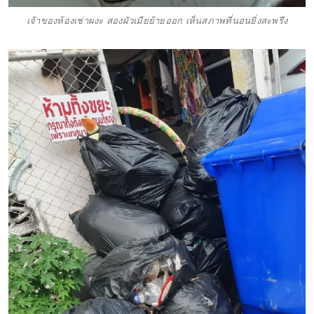
เจ้าของห้องเช่าผงะ สองผัวเมียย้ายออก เห็นสภาพที่นอนยิ่งสะพรึง