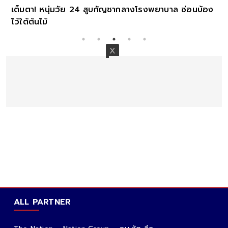
ากลางโรงพยาบาล ซ่อนบ้อง
พลิกหมด เปิดความจริง ของ "ครู" เ
นนทบุรี
ALL PARTNER