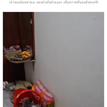
เจ้าของห้องเช่าผงะ สองผัวเมียย้ายออก เห็นสภาพที่นอนยิ่งสะพรึง