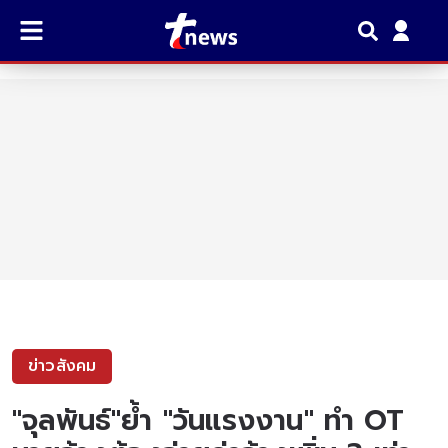
ข่าวสังคม
"จุลพันธ์"ย้ำ "วันแรงงาน" ทำ OT