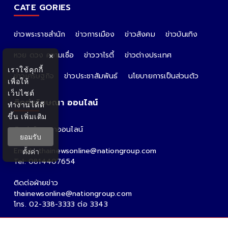
CATE GORIES
ข่าวพระราชสำนัก
ข่าวการเมือง
ข่าวสังคม
ข่าวบันเทิง
หวย ดวง ความเชื่อ
ข่าววาไรตี้
ข่าวต่างประเทศ
×
เราใช้คุกกี้
ข่าวเศรษฐกิจ
ข่าวประชาสัมพันธ์
นโยบายการเป็นส่วนตัว
เพื่อให้
เว็บไซต์
ติดต่อโฆษณา ออนไลน์
ทำงานได้ดี
ขึ้น
เพิ่มเติม
ติดต่อโฆษณาออนไลน์
ยอมรับ
คุณอ้อ
Email : thainewsonline@nationgroup.com
ตั้งค่า
Tel: 0814407654
ติดต่อฝ่ายข่าว
thainewsonline@nationgroup.com
โทร. 02-338-3333 ต่อ 3343