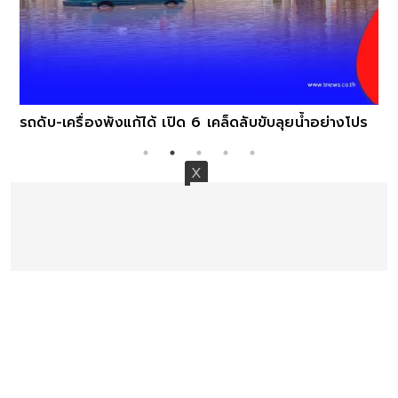
รถดับ-เครื่องพังแก้ได้ เปิด 6 เคล็ดลับขับลุยน้ำอย่างโปร