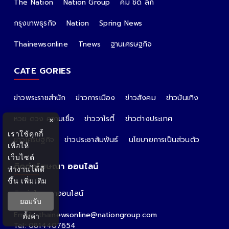
The Nation
Nation Group
คม ชัด ลึก
กรุงเทพธุรกิจ
Nation
Spring News
Thainewsonline
Tnews
ฐานเศรษฐกิจ
CATE GORIES
ข่าวพระราชสำนัก
ข่าวการเมือง
ข่าวสังคม
ข่าวบันเทิง
หวย ดวง ความเชื่อ
ข่าววาไรตี้
ข่าวต่างประเทศ
×
เราใช้คุกกี้
ข่าวเศรษฐกิจ
ข่าวประชาสัมพันธ์
นโยบายการเป็นส่วนตัว
เพื่อให้
เว็บไซต์
ติดต่อโฆษณา ออนไลน์
ทำงานได้ดี
ขึ้น
เพิ่มเติม
ติดต่อโฆษณาออนไลน์
ยอมรับ
คุณอ้อ
Email : thainewsonline@nationgroup.com
ตั้งค่า
Tel: 0814407654