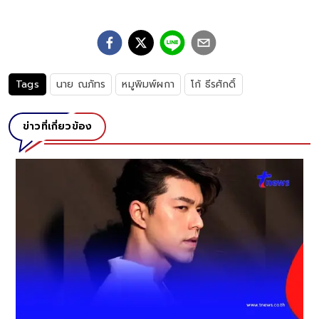
Tags
นาย ณภัทร
หมูพิมพ์ผกา
โก้ ธีรศักดิ์
ข่าวที่เกี่ยวข้อง