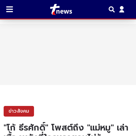
ข่าวสังคม
"โก้ ธีรศักดิ์" โพสต์ถึง "แม่หมู" เล่า