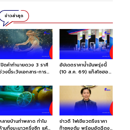
ข่าวล่าสุด
เปิดคำทำนายดวง 3 ราศี
อัปเดตราคาน้ำมันพรุ่งนี้
ช่วงนี้ระวังเอกสาร-การ
(10 ส.ค. 69) แก๊สโซฮอล์
เงินและการถูกเอาเปรียบ
เบนซิน ดีเซล ล่าสุด
หลายบ้านทำพลาด ทำไม
ข่าวดี ไฟเขียวตรึงราคา
ห้ามทิ้งมะนาวครึ่งซีก แห้ง
ก๊าซหุงต้ม พร้อมอัดฉีดงบ