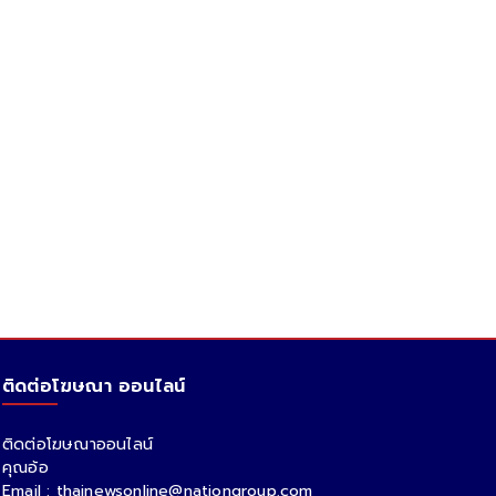
ำมันเช้านี้ 10 ส.ค.69 อัปเดต
อัปเดตราคาน้ำมันพรุ่งนี้ (10 ส.ค
มันเช้าวันนี้
69) แก๊สโซฮอล์ เบนซิน ดีเซล
ล่าสุด
ติดต่อโฆษณา ออนไลน์
ติดต่อโฆษณาออนไลน์
คุณอ้อ
Email : thainewsonline@nationgroup.com