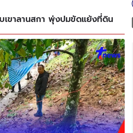
บเขาลานสกา พุ่งปมขัดแย้งที่ดิน