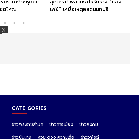
ราคาก๊าซหุงต้ม
สุดเศร้า! พ่อแม่ร่ำไห้รับร่าง “น้อง
ราคาน้
ใหญ่
เฟย์” เหยื่อเหตุสลดนนทบุรี
ราคาน้ำ
CATE GORIES
ข่าวพระราชสำนัก
ข่าวการเมือง
ข่าวสังคม
ข่าวบันเทิง
หวย ดวง ความเชื่อ
ข่าววาไรตี้