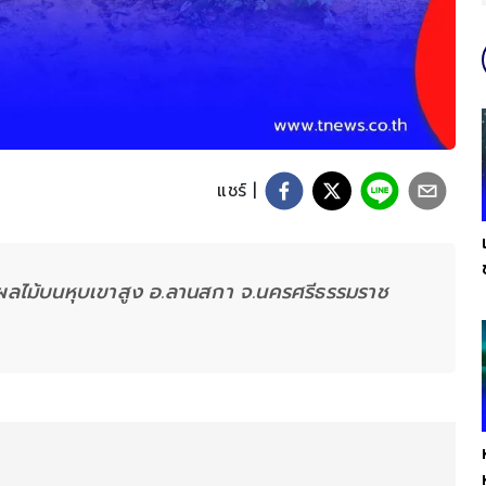
แชร์ |
นผลไม้บนหุบเขาสูง อ.ลานสกา จ.นครศรีธรรมราช