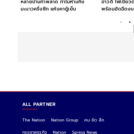
.
หลายบ้านทำพลาด ทำไมห้ามทิ้ง
ข่าวดี ไฟเขียวตรึง
มะนาวครึ่งซีก แห้งคาตู้เย็น
พร้อมอัดฉีดงบชุด
ALL PARTNER
The Nation
Nation Group
คม ชัด ลึก
กรุงเทพธุรกิจ
Nation
Spring News