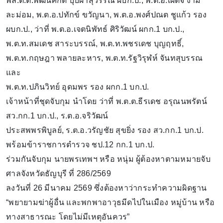
พล.ต.ต.พัฒนศักดิ์ บุบผาสุวรรณ ผบก.ป., พ.ต.อ.เผด็จ งาม
ละม่อม, พ.ต.อ.ปทักข์ ขวัญนา, พ.ต.อ.พงศ์ปณต ชูแก้ว รอง
ผบก.ป., ว่าที่ พ.ต.อ.เจตนิพัทธ์ ศิริวัฒน์ ผกก.1 บก.ป.,
พ.ต.ท.สมเดช สาระบรรณ์, พ.ต.ท.พชรเดช บุญฤทธิ์,
พ.ต.ท.กฤษฎา พลายละหาร, พ.ต.ท.รัฐวิรุฬห์ จันทสุบรรณ
และ
พ.ต.ท.ปภินวิทย์ อุดมพร รอง ผกก.1 บก.ป.
​เจ้าหน้าที่ชุดจับกุม นำโดย ว่าที่ พ.ต.ต.ธีรเดช อรุณนพรัตน์
สว.กก.1 บก.ป., ร.ต.อ.จริวัฒน์
ประสพพรพิบูลย์, ร.ต.อ.วรัญชัย สุขยิ่ง รอง สว.กก.1 บก.ป.
พร้อมข้าราชการตำรวจ ชป.12 กก.1 บก.ป.
​ร่วมกันจับกุม นายพรเทพฯ หรือ หนุ่ม ผู้ต้องหาตามหมายจับ
ศาลจังหวัดธัญบุรี ที่ 286/2569
ลงวันที่ 26 มีนาคม 2569 ซึ่งต้องหาว่ากระทำความผิดฐาน
“พยายามฆ่าผู้อื่น และพกพาอาวุธมีดไปในเมือง หมู่บ้าน หรือ
ทางสาธารณะ โดยไม่มีเหตุอันควร”