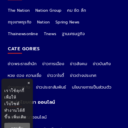
The Nation
Nation Group
คม ชัด ลึก
กรุงเทพธุรกิจ
Nation
Spring News
Thainewsonline
Tnews
ฐานเศรษฐกิจ
CATE GORIES
ข่าวพระราชสำนัก
ข่าวการเมือง
ข่าวสังคม
ข่าวบันเทิง
หวย ดวง ความเชื่อ
ข่าววาไรตี้
ข่าวต่างประเทศ
×
ข่าวเศรษฐกิจ
ข่าวประชาสัมพันธ์
นโยบายการเป็นส่วนตัว
เราใช้คุกกี้
เพื่อให้
ติดต่อโฆษณา ออนไลน์
เว็บไซต์
ทำงานได้ดี
ขึ้น
เพิ่มเติม
ติดต่อโฆษณาออนไลน์
คุณอ้อ