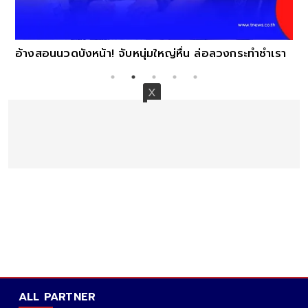
อ้างสอนนวดบังหน้า! จับหนุ่มใหญ่หื่น ล่อลวงกระทำชำเรา
ALL PARTNER