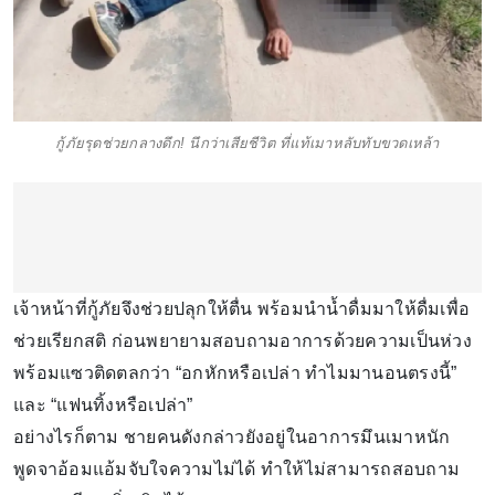
กู้ภัยรุดช่วยกลางดึก! นึกว่าเสียชีวิต ที่แท้เมาหลับทับขวดเหล้า
เจ้าหน้าที่กู้ภัยจึงช่วยปลุกให้ตื่น พร้อมนำน้ำดื่มมาให้ดื่มเพื่อ
ช่วยเรียกสติ ก่อนพยายามสอบถามอาการด้วยความเป็นห่วง
พร้อมแซวติดตลกว่า “อกหักหรือเปล่า ทำไมมานอนตรงนี้”
และ “แฟนทิ้งหรือเปล่า”
อย่างไรก็ตาม ชายคนดังกล่าวยังอยู่ในอาการมึนเมาหนัก
พูดจาอ้อมแอ้มจับใจความไม่ได้ ทำให้ไม่สามารถสอบถาม