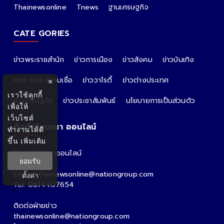
Thainewsonline
Tnews
ฐานเศรษฐกิจ
CATE GORIES
ข่าวพระราชสำนัก
ข่าวการเมือง
ข่าวสังคม
ข่าวบันเทิง
หวย ดวง ความเชื่อ
ข่าววาไรตี้
ข่าวต่างประเทศ
×
เราใช้คุกกี้
ข่าวเศรษฐกิจ
ข่าวประชาสัมพันธ์
นโยบายการเป็นส่วนตัว
เพื่อให้
เว็บไซต์
ติดต่อโฆษณา ออนไลน์
ทำงานได้ดี
ขึ้น
เพิ่มเติม
ติดต่อโฆษณาออนไลน์
ยอมรับ
คุณอ้อ
Email : thainewsonline@nationgroup.com
ตั้งค่า
Tel: 0814407654
ติดต่อฝ่ายข่าว
thainewsonline@nationgroup.com