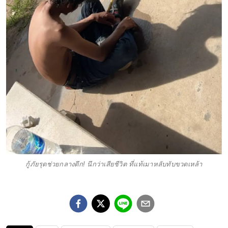
กู้ภัยรุดช่วยกลางดึก! นึกว่าเสียชีวิต ที่แท้เมาหลับทับขวดเหล้า