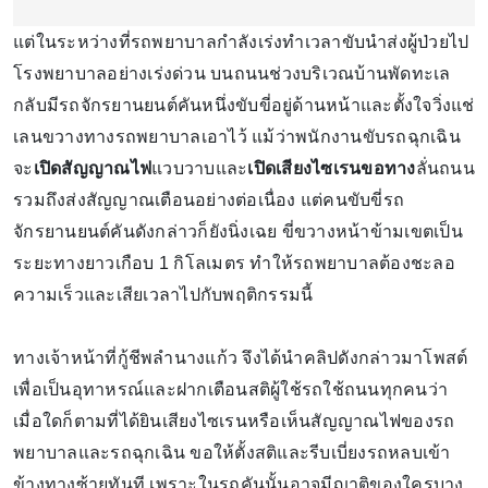
แต่ในระหว่างที่รถพยาบาลกำลังเร่งทำเวลาขับนำส่งผู้ป่วยไป
โรงพยาบาลอย่างเร่งด่วน บนถนนช่วงบริเวณบ้านพัดทะเล
กลับมีรถจักรยานยนต์คันหนึ่งขับขี่อยู่ด้านหน้าและตั้งใจวิ่งแช่
เลนขวางทางรถพยาบาลเอาไว้ แม้ว่าพนักงานขับรถฉุกเฉิน
จะ
เปิดสัญญาณไฟ
แวบวาบและ
เปิดเสียงไซเรนขอทาง
ลั่นถนน
รวมถึงส่งสัญญาณเตือนอย่างต่อเนื่อง แต่คนขับขี่รถ
จักรยานยนต์คันดังกล่าวก็ยังนิ่งเฉย ขี่ขวางหน้าข้ามเขตเป็น
ระยะทางยาวเกือบ 1 กิโลเมตร ทำให้รถพยาบาลต้องชะลอ
ความเร็วและเสียเวลาไปกับพฤติกรรมนี้
ทางเจ้าหน้าที่กู้ชีพลำนางแก้ว จึงได้นำคลิปดังกล่าวมาโพสต์
เพื่อเป็นอุทาหรณ์และฝากเตือนสติผู้ใช้รถใช้ถนนทุกคนว่า
เมื่อใดก็ตามที่ได้ยินเสียงไซเรนหรือเห็นสัญญาณไฟของรถ
พยาบาลและรถฉุกเฉิน ขอให้ตั้งสติและรีบเบี่ยงรถหลบเข้า
ข้างทางซ้ายทันที เพราะในรถคันนั้นอาจมีญาติของใครบาง