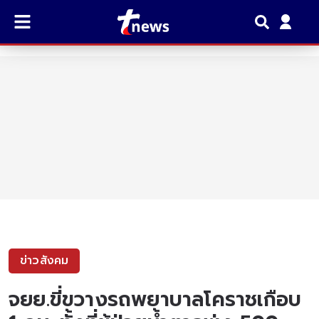
ข่าวสังคม
จยย.ขี่ขวางรถพยาบาลโคราชเกือบ