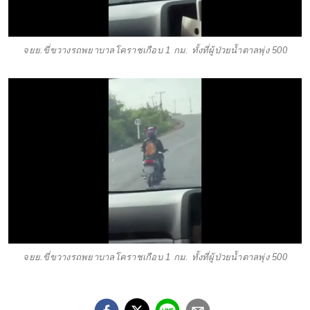
จยย.ขี่ขวางรถพยาบาลโคราชเกือบ 1 กม. ทั้งที่ผู้ป่วยน้ำตาลพุ่ง 500
จยย.ขี่ขวางรถพยาบาลโคราชเกือบ 1 กม. ทั้งที่ผู้ป่วยน้ำตาลพุ่ง 500