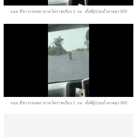
จยย.ขี่ขวางรถพยาบาลโคราชเกือบ 1 กม. ทั้งที่ผู้ป่วยน้ำตาลพุ่ง 500
จยย.ขี่ขวางรถพยาบาลโคราชเกือบ 1 กม. ทั้งที่ผู้ป่วยน้ำตาลพุ่ง 500