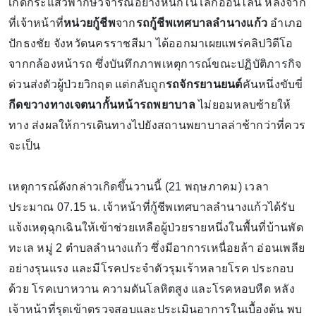
เกิดกระแสวิพากษ์วิจารณ์อย่างหนักในโลกออนไลน์ หลังจาก
ที่เจ้าหน้าที่
หน่วยกู้ชีพ
จาก
รถกู้ชีพเทศบาลลำนางแก้ว
อำเภอ
ปักธงชัย จังหวัดนครราชสีมา ได้ออกมาเผยแพร่คลิปวิดีโอ
จากกล้องหน้ารถ ซึ่งบันทึกภาพเหตุการณ์ขณะปฏิบัติภารกิจ
ด่วนส่งตัวผู้ป่วยวิกฤต แต่กลับถูก
รถจักรยานยนต์
คันหนึ่งขับขี่
กีดขวางทางเจตนากั้นหน้ารถพยาบาล
ไม่ยอมหลบซ้ายให้
ทาง ส่งผลให้การเดินทางไปยังสถานพยาบาลล่าช้ากว่าที่ควร
จะเป็น
เหตุการณ์ดังกล่าวเกิดขึ้นวานนี้ (21 พฤษภาคม) เวลา
ประมาณ 07.15 น. เจ้าหน้าที่กู้ชีพเทศบาลลำนางแก้วได้รับ
แจ้งเหตุฉุกเฉินให้เข้าช่วยเหลือผู้ป่วยรายหนึ่งในพื้นที่บ้านพัด
ทะเล หมู่ 2 ตำบลลำนางแก้ว ซึ่งมีอาการเหนื่อยล้า อ่อนเพลีย
อย่างรุนแรง และมีโรคประจำตัวรุมเร้าหลายโรค ประกอบ
ด้วย โรคเบาหวาน ความดันโลหิตสูง และโรคหอบหืด หลัง
เจ้าหน้าที่รุดเข้าตรวจสอบและประเมินอาการในเบื้องต้น พบ