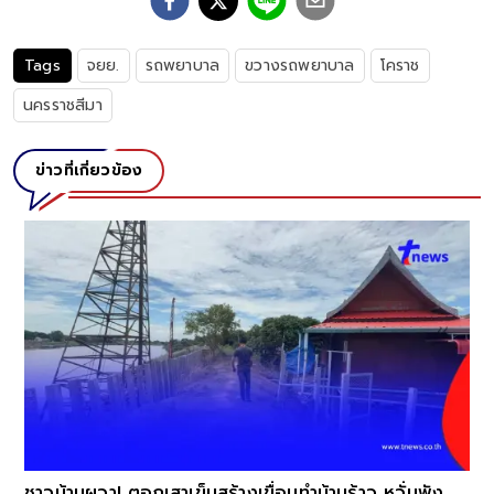
Tags
จยย.
รถพยาบาล
ขวางรถพยาบาล
โคราช
นครราชสีมา
ข่าวที่เกี่ยวข้อง
ง
ชาวบ้านผวา! ตอกเสาเข็มสร้างเขื่อนทำบ้านร้าว หวั่นพัง