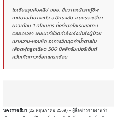
โซเชียลรุมสับคลิป จยย. ขี่ขวางหน้ารถกู้ชีพ
เทศบาลลำนางแก้ว อ.ปักธงชัย จ.นครราชสีมา
ยาวเกือบ 1 กิโลเมตร ทั้งที่เปิดไซเรนขอทาง
ตลอดเวลา เผยนาทีชีวิตกำลังเร่งนำส่งผู้ป่วย
เบาหวาน-หอบหืด อาการวิกฤตค่าน้ำตาลใน
เลือดพุ่งสูงเฉียด 500 มิลลิกรัมเปอร์เซ็นต์
หวั่นเกิดภาวะช็อกแทรกซ้อน
นครราชสีมา
(22 พฤษภาคม 2569) – ผู้สื่อข่าวรายงานว่า