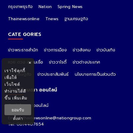
กรุงเทพธุรกิจ
Nation
Spring News
Thainewsonline
Tnews
ฐานเศรษฐกิจ
CATE GORIES
ข่าวพระราชสำนัก
ข่าวการเมือง
ข่าวสังคม
ข่าวบันเทิง
หวย ดวง ความเชื่อ
ข่าววาไรตี้
ข่าวต่างประเทศ
×
เราใช้คุกกี้
ข่าวเศรษฐกิจ
ข่าวประชาสัมพันธ์
นโยบายการเป็นส่วนตัว
เพื่อให้
เว็บไซต์
ติดต่อโฆษณา ออนไลน์
ทำงานได้ดี
ขึ้น
เพิ่มเติม
ติดต่อโฆษณาออนไลน์
ยอมรับ
คุณอ้อ
Email : thainewsonline@nationgroup.com
ตั้งค่า
Tel: 0814407654