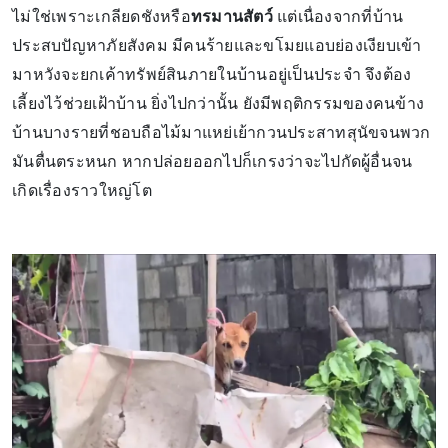
ไม่ใช่เพราะเกลียดชังหรือ
ทรมานสัตว์
แต่เนื่องจากที่บ้าน
ประสบปัญหาภัยสังคม มีคนร้ายและขโมยแอบย่องเงียบเข้า
มาหวังจะยกเค้าทรัพย์สินภายในบ้านอยู่เป็นประจำ จึงต้อง
เลี้ยงไว้ช่วยเฝ้าบ้าน ยิ่งไปกว่านั้น ยังมีพฤติกรรมของคนข้าง
บ้านบางรายที่ชอบถือไม้มาแหย่เย้ากวนประสาทสุนัขจนพวก
มันตื่นตระหนก หากปล่อยออกไปก็เกรงว่าจะไปกัดผู้อื่นจน
เกิดเรื่องราวใหญ่โต