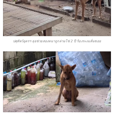
ปศุสัตว์อุดรฯ ลุยช่วยสองหมาถูกล่ามโซ่ 2 ปี ร้องระงมลั่นซอย