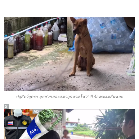
ปศุสัตว์อุดรฯ ลุยช่วยสองหมาถูกล่ามโซ่ 2 ปี ร้องระงมลั่นซอย
X