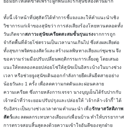
ยอมยกให้เด็ดขาดเพราะผูกพันและรักสุนัขสองตัวนี้มาก
ทั้งนี้ เจ้าหน้าที่ปศุสัตว์ได้ทำการชี้แจงและให้คำแนะนำเชิง
วิชาการแก่เจ้าของสุนัขว่า การส่งเสียงร้องโหยหวนตลอดทั้ง
วันเกิดจาก
สภาวะสุนัขเครียดสะสมขั้นรุนแรง
จากการถูก
จำกัดพื้นที่ด้วยโซ่ตรวนเป็นเวลานานเกินไป ซึ่งส่งผลเสียต่อ
ทั้งสุขภาพจิตของสัตว์และสร้างมลพิษทางเสียงแก่ชุมชน จึง
ขอความร่วมมือปรับเปลี่ยนพฤติกรรมการเลี้ยงดู โดยเสนอ
แนะให้ทดลองคอยปล่อยโซ่ให้สุนัขเป็นอิสระบ้างในบางช่วง
เวลา หรือช่วยจูงสุนัขเดินออกกำลังกายยืดเส้นยืดสายอย่าง
น้อยวันละ 1 ครั้ง เพื่อลดความกดดันและผ่อนคลาย
ความเครียด ซึ่งภายหลังการเจรจา นางบุญเย็นได้รับปากกับ
เจ้าหน้าที่ว่าจะยอมปรับปรุงและปล่อยให้ "เจ้ากล้า-เจ้ากี้" ได้
รับอิสระเป็นบางช่วงเวลาตามคำแนะนำ เพื่อ
รักษาสวัสดิภาพ
สัตว์
และลดผลกระทบทางเสียงแก่เพื่อนบ้าน ทำให้บรรยากาศ
การตรวจสอบสิ้นสุดลงด้วยความเข้าใจอันดีของทุกฝ่าย