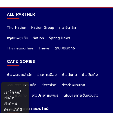
ALL PARTNER
The Nation
Nation Group
คม ชัด ลึก
กรุงเทพธุรกิจ
Nation
Spring News
Thainewsonline
Tnews
ฐานเศรษฐกิจ
CATE GORIES
ข่าวพระราชสำนัก
ข่าวการเมือง
ข่าวสังคม
ข่าวบันเทิง
หวย ดวง ความเชื่อ
ข่าววาไรตี้
ข่าวต่างประเทศ
×
เราใช้คุกกี้
ข่าวเศรษฐกิจ
ข่าวประชาสัมพันธ์
นโยบายการเป็นส่วนตัว
เพื่อให้
เว็บไซต์
ติดต่อโฆษณา ออนไลน์
ทำงานได้ดี