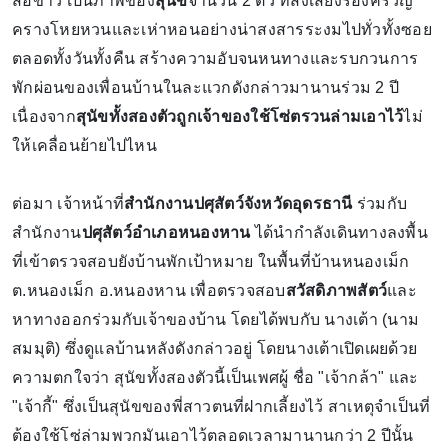
สื่อข่าว เป็นภาพของ
สุนัข
จำนวน 2 ตัว ที่ส่งเสียงร้องครวญ
ครางโหยหวนและเห่าหอนอย่างน่าสงสารระงมไปทั่วทั้งซอย
ตลอดทั้งวันทั้งคืน สร้างความอับจนหนทางและรบกวนการ
พักผ่อนของเพื่อนบ้านในละแวกดังกล่าวมานานร่วม 2 ปี
เนื่องจาก
สุนัขทั้งสองตัวถูกเจ้าของใช้โซ่ตรวนล่ามเอาไว้
ไม่
ให้เคลื่อนย้ายไปไหน
ต่อมา เจ้าหน้าที่
สำนักงานปศุสัตว์จังหวัดอุดรธานี
ร่วมกับ
สำนักงาน
ปศุสัตว์อำเภอหนองหาน
ได้นำกำลังเดินทางลงพื้น
ที่เข้าตรวจสอบยังบ้านพักเป้าหมาย ในพื้นที่บ้านหนองเม็ก
ต.หนองเม็ก อ.หนองหาน เพื่อตรวจสอบ
สวัสดิภาพสัตว์
และ
หาทางออกร่วมกับเจ้าของบ้าน โดยได้พบกับ นางเต้า (นาม
สมมุติ) ซึ่งดูแลบ้านหลังดังกล่าวอยู่ โดยนางเต้าเปิดเผยด้วย
ความตกใจว่า สุนัขทั้งสองตัวนี้เป็นเพศผู้ ชื่อ "เจ้ากล้า" และ
"เจ้ากี้" ซึ่งเป็นสุนัขของพี่สาวตนที่ฝากเลี้ยงไว้ สาเหตุจำเป็นที่
ต้องใช้โซ่ล่ามพวกมันเอาไว้ตลอดเวลามานานกว่า 2 ปีนั้น