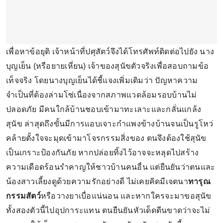
เพื่อหาข้อยุติ เจ้าหน้าที่ปศุสัตว์จึงได้โทรศัพท์ติดต่อไปยัง นาง
บุญเย็น (หรือยายเหี่ยน) เจ้าของสุนัขตัวจริงเพื่อสอบถามข้อ
เท็จจริง โดยนางบุญเย็นได้ชี้แจงเพิ่มเติมว่า ปัญหาความ
จำเป็นที่ต้องล่ามโซ่เนื่องจากสภาพแวดล้อมรอบบ้านไม่
ปลอดภัย มีคนใกล้บ้านชอบเข้ามาทะเลาะและกลั่นแกล้ง
สุนัข ล่าสุดถึงขั้นมีการแอบเจาะกำแพงข้างบ้านจนเป็นรูโหว่
คล้ายตั้งใจจะมุดเข้ามาโจรกรรมสิ่งของ ตนจึงต้องใช้สุนัข
เป็นเกราะป้องกันภัย หากปล่อยทิ้งไว้อาจจะหลุดไปสร้าง
ความเดือดร้อนรำคาญให้ชาวบ้านคนอื่น แต่ยืนยันว่าตนและ
น้องสาวเลี้ยงดูด้วยความรักอย่างดี ไม่เคยคิดมีเจตนา
ทารุณ
กรรมสัตว์
หรือวางยาเบื่อแน่นอน และหากใครจะมาขอสุนัข
ทั้งสองตัวนี้ไปอุปการะแทน ตนยืนยันหัวเด็ดตีนขาดว่าจะไม่