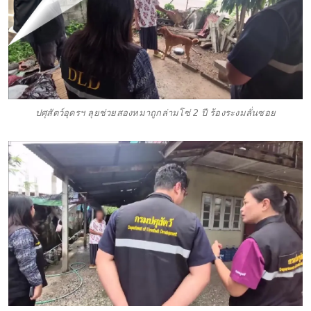
ปศุสัตว์อุดรฯ ลุยช่วยสองหมาถูกล่ามโซ่ 2 ปี ร้องระงมลั่นซอย