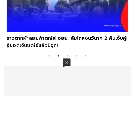
ราวตากผ้าลอยฟ้าตกใส่ จยย. ล้มไถลชนวินาศ 2 คันเจ็บคู่!
รู้ยอดเงินชดใช้แล้วมีจุก!