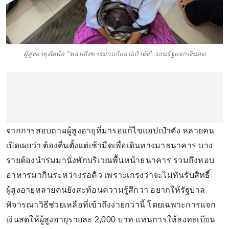
ผู้สูงอายุตัดพ้อ "หอบสังขารมาแก้แอปเป๋าตัง" วอนรัฐแจกเงินสด
จากการสอบถามผู้สูงอายุที่มารอแก้ไขแอปเป๋าตัง หลายคน
เปิดเผยว่า ต้องตื่นตั้งแต่เช้ามืดเพื่อเดินทางมาธนาคาร บาง
รายต้องนำร่มมานั่งพักบริเวณพื้นหน้าธนาคาร รวมถึงหอบ
อาหารมากินระหว่างรอคิว เพราะเกรงว่าจะไม่ทันรับสิทธิ์
ผู้สูงอายุหลายคนยังสะท้อนความรู้สึกว่า อยากให้รัฐบาล
พิจารณาวิธีช่วยเหลือที่เข้าถึงง่ายกว่านี้ โดยเฉพาะการแจก
เงินสดให้ผู้สูงอายุรายละ 2,000 บาท แทนการให้ลงทะเบียน