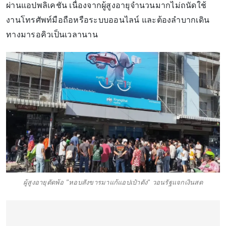
ผ่านแอปพลิเคชัน เนื่องจากผู้สูงอายุจำนวนมากไม่ถนัดใช้
งานโทรศัพท์มือถือหรือระบบออนไลน์ และต้องลำบากเดิน
ทางมารอคิวเป็นเวลานาน
ผู้สูงอายุตัดพ้อ "หอบสังขารมาแก้แอปเป๋าตัง" วอนรัฐแจกเงินสด