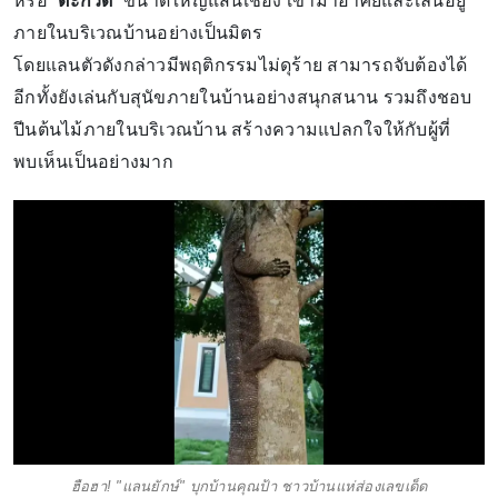
หรือ “
ตะกวด
” ขนาดใหญ่แสนเชื่อง เข้ามาอาศัยและเล่นอยู่
ภายในบริเวณบ้านอย่างเป็นมิตร
โดยแลนตัวดังกล่าวมีพฤติกรรมไม่ดุร้าย สามารถจับต้องได้
อีกทั้งยังเล่นกับสุนัขภายในบ้านอย่างสนุกสนาน รวมถึงชอบ
ปีนต้นไม้ภายในบริเวณบ้าน สร้างความแปลกใจให้กับผู้ที่
พบเห็นเป็นอย่างมาก
ฮือฮา! "แลนยักษ์" บุกบ้านคุณป้า ชาวบ้านแห่ส่องเลขเด็ด