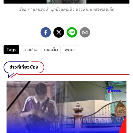
ฮือฮา! "แลนยักษ์" บุกบ้านคุณป้า ชาวบ้านแห่ส่องเลขเด็ด
Tags
ชาวบ้าน
เลขเด็ด
พะเยา
ข่าวที่เกี่ยวข้อง
น