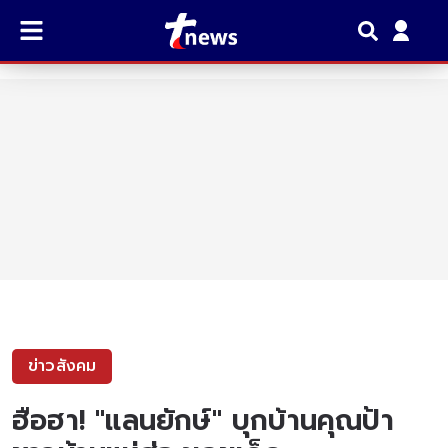
ข่าวสังคม
ฮือฮา! "แลนยักษ์" บุกบ้านคุณป้า