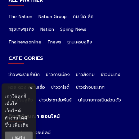
ALL PARTNER
The Nation
Nation Group
คม ชัด ลึก
กรุงเทพธุรกิจ
Nation
Spring News
Thainewsonline
Tnews
ฐานเศรษฐกิจ
CATE GORIES
ข่าวพระราชสำนัก
ข่าวการเมือง
ข่าวสังคม
ข่าวบันเทิง
หวย ดวง ความเชื่อ
ข่าววาไรตี้
ข่าวต่างประเทศ
×
เราใช้คุกกี้
ข่าวเศรษฐกิจ
ข่าวประชาสัมพันธ์
นโยบายการเป็นส่วนตัว
เพื่อให้
เว็บไซต์
ติดต่อโฆษณา ออนไลน์
ทำงานได้ดี
ขึ้น
เพิ่มเติม
ติดต่อโฆษณาออนไลน์
ยอมรับ