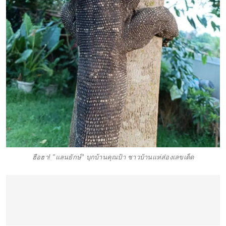
ฮือฮา! "แลนยักษ์" บุกบ้านคุณป้า ชาวบ้านแห่ส่องเลขเด็ด