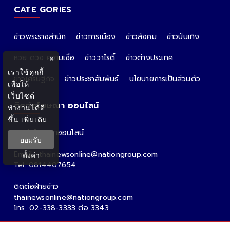
CATE GORIES
ข่าวพระราชสำนัก
ข่าวการเมือง
ข่าวสังคม
ข่าวบันเทิง
หวย ดวง ความเชื่อ
ข่าววาไรตี้
ข่าวต่างประเทศ
×
เราใช้คุกกี้
ข่าวเศรษฐกิจ
ข่าวประชาสัมพันธ์
นโยบายการเป็นส่วนตัว
เพื่อให้
เว็บไซต์
ติดต่อโฆษณา ออนไลน์
ทำงานได้ดี
ขึ้น
เพิ่มเติม
ติดต่อโฆษณาออนไลน์
ยอมรับ
คุณอ้อ
Email : thainewsonline@nationgroup.com
ตั้งค่า
Tel: 0814407654
ติดต่อฝ่ายข่าว
thainewsonline@nationgroup.com
โทร. 02-338-3333 ต่อ 3343