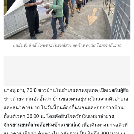
แห่ยืนยันสิทธิ์ ไทยช่วยไทยพลัสวันสุดท้าย คนแก่โอดเข้าถึงยาก
นางนู อายุ 70 ปี ชาวบ้านในอำเภอด่านขุนทด เปิดเผยกับผู้สื่อ
ข่าวด้วยความอัดอั้นว่า บ้านของตนอยู่ห่างไกลจากตัวอำเภอ
และธนาคารมาก ในวันนี้ตนต้องตื่นนอนและออกจากบ้าน
ตั้งแต่เวลา 06.00 น. โดยตัดสินใจควักเงินเหมาจ่าย
รถ
จักรยานยนต์สามล้อพ่วงข้าง
(
ซาเล้ง
) เพื่อเดินทางมารอคิวที่
ธนาคาร เสียค่าเดินทางไป-กลับรวมเป็นเงินถึง 300 บาท บน