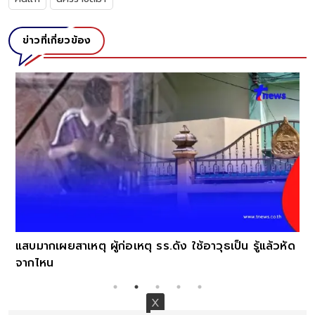
ข่าวที่เกี่ยวข้อง
เ
เ
แสบมากเผยสาเหตุ ผู้ก่อเหตุ รร.ดัง ใช้อาวุธเป็น รู้แล้วหัด
จากไหน