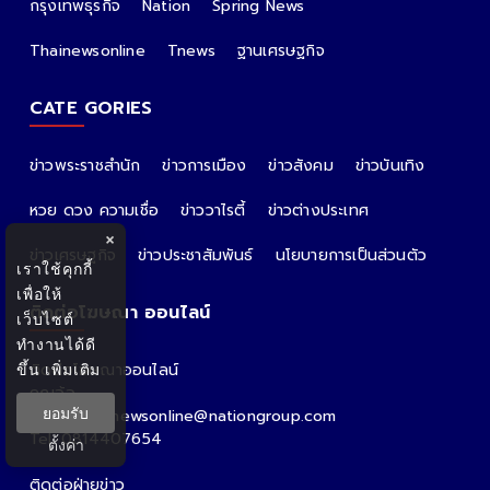
กรุงเทพธุรกิจ
Nation
Spring News
Thainewsonline
Tnews
ฐานเศรษฐกิจ
CATE GORIES
ข่าวพระราชสำนัก
ข่าวการเมือง
ข่าวสังคม
ข่าวบันเทิง
หวย ดวง ความเชื่อ
ข่าววาไรตี้
ข่าวต่างประเทศ
×
ข่าวเศรษฐกิจ
ข่าวประชาสัมพันธ์
นโยบายการเป็นส่วนตัว
เราใช้คุกกี้
เพื่อให้
ติดต่อโฆษณา ออนไลน์
เว็บไซต์
ทำงานได้ดี
ขึ้น
เพิ่มเติม
ติดต่อโฆษณาออนไลน์
คุณอ้อ
ยอมรับ
Email : thainewsonline@nationgroup.com
Tel: 0814407654
ตั้งค่า
ติดต่อฝ่ายข่าว