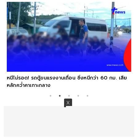
หนีไม่รอด! รถตู้ขนแรงงานเถื่อน ซิ่งหนีกว่า 60 กม. เสีย
หลักคว่ำคาเกาะกลาง