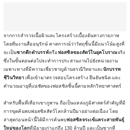
จากการสำรวจเนื้อผิวและโครงสร้างเบื้องต้นทางกายภาพ
โดยทีมงานสื่ออนุรักษ์ คาดการณ์ว่าวัตถุชิ้นนี้มีแนวโน้มสูงที่
จะเป็น
ซากดึกดำบรรพ์
หรือ
ฟอสซิลของสัตว์ในยุคโบราณ
จริง
ซึ่งในขั้นตอนต่อไปจะทำการประสานงานไปยังหน่วยงาน
เฉพาะทางที่มีความเชี่ยวชาญด้านธรณีวิทยาและ
นักบรรพ
ชีวินวิทยา
เพื่อเข้ามาตรวจสอบโครงสร้าง ยืนยันชนิด และ
คำนวณอายุที่แน่ชัดของฟอสซิลชิ้นนี้ตามหลักวิทยาศาสตร์
สำหรับพื้นที่เทือกเขาภูพาน ถือเป็นแหล่งภูมิศาสตร์สำคัญที่มี
การขุดค้นพบฟอสซิลสัตว์โลกล้านปีมาอย่างต่อเนื่อง โดย
ล่าสุดก่อนหน้านี้ได้มีการค้นพบ
ฟอสซิลจระเข้แคระสายพันธุ์
ใหม่ของโลก
ที่มีอายุเก่าแก่ถึง 130 ล้านปี และเป็นซากที่