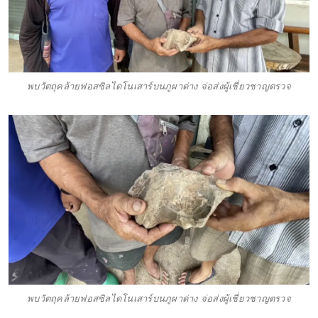
พบวัตถุคล้ายฟอสซิลไดโนเสาร์บนภูผาด่าง จ่อส่งผู้เชี่ยวชาญตรวจ
พบวัตถุคล้ายฟอสซิลไดโนเสาร์บนภูผาด่าง จ่อส่งผู้เชี่ยวชาญตรวจ