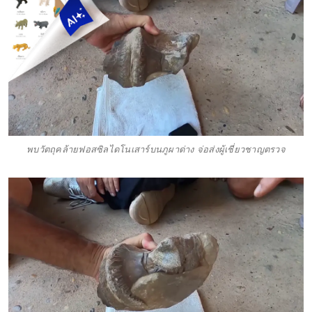
พบวัตถุคล้ายฟอสซิลไดโนเสาร์บนภูผาด่าง จ่อส่งผู้เชี่ยวชาญตรวจ