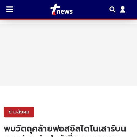
ข่าวสังคม
พบวัตถุคล้ายฟอสซิลไดโนเสาร์บน