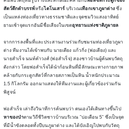
ค้นพบวัตถุที่มีรูปร่างและลักษณะคล้ายกับ
ฟอสซิลกระดูกของ
สัตว์ดึกดำบรรพ์
หรือ
ไดโนเสาร์
บริเวณ
เทือกเขาภูผาด่าง
ซึ่ง
เป็นแหล่งท่องเที่ยวทางธรรมชาติและจุดชมวิวแสงอาทิตย์
ยามเช้าจุดแรกอันมีชื่อเสียงในเขต
อุทยานแห่งชาติภูผายล
จากการลงพื้นที่และประสานงานร่วมกับชมรมท่องเที่ยวภูผา
ด่าง ทีมงานได้เข้าพบกับ นายเตียง แก้วกิ่ง (พ่อเตียง) และ
นายสำเร็จ นนท์คำวงศ์ (พ่อสำเร็จ) สองชาวบ้านผู้ค้นพบวัตถุ
ดังกล่าว โดยพ่อสำเร็จได้นำก้อนหินที่มีลักษณะทางกายภาพ
คล้ายกับกระดูกสัตว์ที่กลายสภาพเป็นหิน น้ำหนักประมาณ
1.5 กิโลกรัม ออกมาแสดงให้ทีมงานและผู้เกี่ยวข้องร่วมกัน
พิสูจน์
พ่อสำเร็จ เล่าถึงวินาทีการค้นพบว่า ตนเองได้เดินทางขึ้นไป
หาของป่า
ตามวิถีชีวิตชาวบ้านบริเวณ "บ่อเดือน 5" ซึ่งเป็นจุด
ที่มีน้ำขังตลอดทั้งปีบนภูผาด่าง และได้บังเอิญไปพบกับวัตถุ