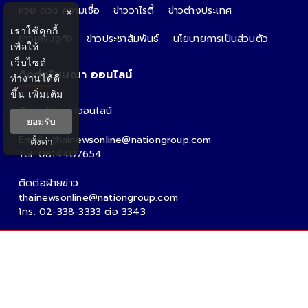
หวย ดวง ความเชื่อ
ข่าววาไรตี้
ข่าวต่างประเทศ
×
เราใช้คุกกี้
ข่าวเศรษฐกิจ
ข่าวประชาสัมพันธ์
นโยบายการเป็นส่วนตัว
เพื่อให้
เว็บไซต์
ติดต่อโฆษณา ออนไลน์
ทำงานได้ดี
ขึ้น
เพิ่มเติม
ติดต่อโฆษณาออนไลน์
ยอมรับ
คุณอ้อ
Email : thainewsonline@nationgroup.com
ตั้งค่า
Tel: 0814407654
ติดต่อฝ่ายข่าว
thainewsonline@nationgroup.com
โทร. 02-338-3333 ต่อ 3343