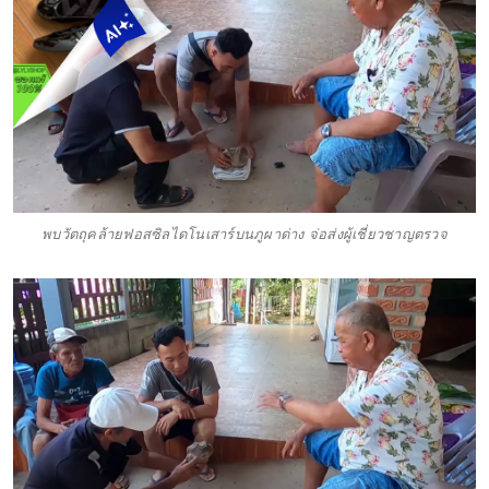
พบวัตถุคล้ายฟอสซิลไดโนเสาร์บนภูผาด่าง จ่อส่งผู้เชี่ยวชาญตรวจ