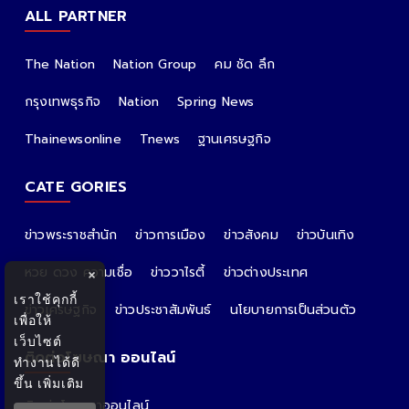
ALL PARTNER
The Nation
Nation Group
คม ชัด ลึก
กรุงเทพธุรกิจ
Nation
Spring News
Thainewsonline
Tnews
ฐานเศรษฐกิจ
CATE GORIES
ข่าวพระราชสำนัก
ข่าวการเมือง
ข่าวสังคม
ข่าวบันเทิง
หวย ดวง ความเชื่อ
ข่าววาไรตี้
ข่าวต่างประเทศ
×
เราใช้คุกกี้
ข่าวเศรษฐกิจ
ข่าวประชาสัมพันธ์
นโยบายการเป็นส่วนตัว
เพื่อให้
เว็บไซต์
ติดต่อโฆษณา ออนไลน์
ทำงานได้ดี
ขึ้น
เพิ่มเติม
ติดต่อโฆษณาออนไลน์