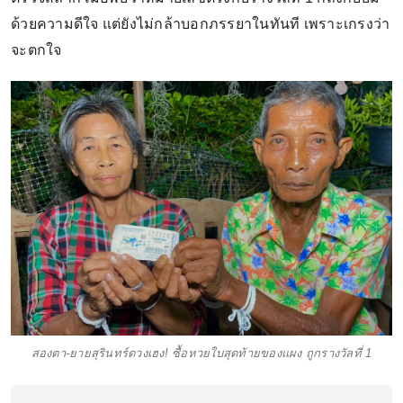
ด้วยความดีใจ แต่ยังไม่กล้าบอกภรรยาในทันที เพราะเกรงว่า
จะตกใจ
สองตา-ยายสุรินทร์ดวงเฮง! ซื้อหวยใบสุดท้ายของแผง ถูกรางวัลที่ 1