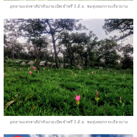
อุทยานแห่งชาติป่าหินงามเปิดเข้าฟรี 3 มิ.ย. ชมทุ่งดอกกระเจียวบาน
อุทยานแห่งชาติป่าหินงามเปิดเข้าฟรี 3 มิ.ย. ชมทุ่งดอกกระเจียวบาน