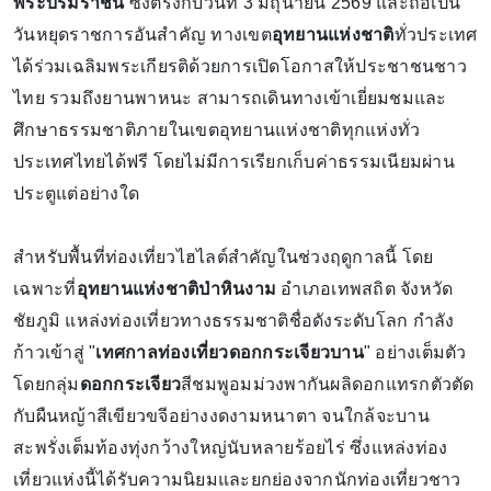
พระบรมราชินี
ซึ่งตรงกับวันที่ 3 มิถุนายน 2569 และถือเป็น
วันหยุดราชการอันสำคัญ ทางเขต
อุทยานแห่งชาติ
ทั่วประเทศ
ได้ร่วมเฉลิมพระเกียรติด้วยการเปิดโอกาสให้ประชาชนชาว
ไทย รวมถึงยานพาหนะ สามารถเดินทางเข้าเยี่ยมชมและ
ศึกษาธรรมชาติภายในเขตอุทยานแห่งชาติทุกแห่งทั่ว
ประเทศไทยได้ฟรี โดยไม่มีการเรียกเก็บค่าธรรมเนียมผ่าน
ประตูแต่อย่างใด
สำหรับพื้นที่ท่องเที่ยวไฮไลต์สำคัญในช่วงฤดูกาลนี้ โดย
เฉพาะที่
อุทยานแห่งชาติป่าหินงาม
อำเภอเทพสถิต จังหวัด
ชัยภูมิ แหล่งท่องเที่ยวทางธรรมชาติชื่อดังระดับโลก กำลัง
ก้าวเข้าสู่ "
เทศกาลท่องเที่ยวดอกกระเจียวบาน
" อย่างเต็มตัว
โดยกลุ่ม
ดอกกระเจียว
สีชมพูอมม่วงพากันผลิดอกแทรกตัวตัด
กับผืนหญ้าสีเขียวขจีอย่างงดงามหนาตา จนใกล้จะบาน
สะพรั่งเต็มท้องทุ่งกว้างใหญ่นับหลายร้อยไร่ ซึ่งแหล่งท่อง
เที่ยวแห่งนี้ได้รับความนิยมและยกย่องจากนักท่องเที่ยวชาว