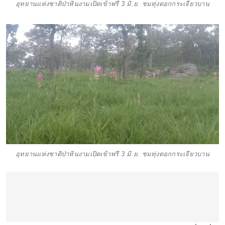
อุทยานแห่งชาติป่าหินงามเปิดเข้าฟรี 3 มิ.ย. ชมทุ่งดอกกระเจียวบาน
อุทยานแห่งชาติป่าหินงามเปิดเข้าฟรี 3 มิ.ย. ชมทุ่งดอกกระเจียวบาน