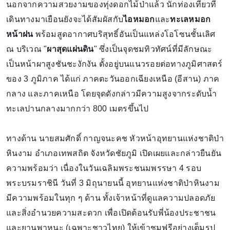
นอกจากความสวยงามของทุ่งดอกไม้ป่าแล้ว นักท่องเที่ยวที่
เดินทางมาเยือนยังจะได้สัมผัสกับ
ไอหมอก
และ
ทะเลหมอก
หน้าฝน
พร้อมสูดอากาศบริสุทธิ์อันเป็นแหล่งโอโซนชั้นเลิศ
ณ บริเวณ "
ผาสุดแผ่นดิน
" ซึ่งเป็นจุดชมทิวทัศน์ที่มีลักษณะ
เป็นหน้าผาสูงชันชะงักงัน ตั้งอยู่บนแนวรอยต่อทางภูมิศาสตร์
ของ 3 ภูมิภาค ได้แก่ ภาคตะวันออกเฉียงเหนือ (อีสาน) ภาค
กลาง และภาคเหนือ โดยจุดดังกล่าวมีความสูงจากระดับน้ำ
ทะเลปานกลางมากกว่า 800 เมตรขึ้นไป
ทางด้าน นายสมศักดิ์ กาญจนะคช หัวหน้าอุทยานแห่งชาติป่า
หินงาม อำเภอเทพสถิต จังหวัดชัยภูมิ เปิดเผยและกล่าวยืนยัน
ความพร้อมว่า เนื่องในวันเฉลิมพระชนมพรรษา 4 รอบ
พระบรมราชินี วันที่ 3 มิถุนายนนี้ อุทยานแห่งชาติป่าหินงาม
มีความพร้อมในทุก ๆ ด้าน ทั้งเจ้าหน้าที่ดูแลความปลอดภัย
และสิ่งอำนวยความสะดวก เพื่อเปิดต้อนรับพี่น้องประชาชน
และยานพาหนะ (เฉพาะชาวไทย) ให้เข้าชมฟรีอย่างเต็มรูป