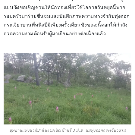
แบบ จึงขอเชิญชวนให้นักท่องเที่ยวใช้โอกาสวันหยุดนี้พาก
รอบครัวมาร่วมชื่นชมและบันทึกภาพความทรงจำกับทุ่งดอก
กระเจียวบานที่หนึ่งปีมีเพียงครั้งเดียว ซึ่งขณะนี้ดอกไม้กำลัง
อวดความงามต้อนรับผู้มาเยือนอย่างต่อเนื่องแล้ว
อุทยานแห่งชาติป่าหินงามเปิดเข้าฟรี 3 มิ.ย. ชมทุ่งดอกกระเจียวบาน