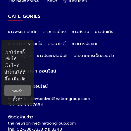
Thainewsonline
Tnews
ฐานเศรษฐกิจ
CATE GORIES
ข่าวพระราชสำนัก
ข่าวการเมือง
ข่าวสังคม
ข่าวบันเทิง
หวย ดวง ความเชื่อ
ข่าววาไรตี้
ข่าวต่างประเทศ
×
เราใช้คุกกี้
ข่าวเศรษฐกิจ
ข่าวประชาสัมพันธ์
นโยบายการเป็นส่วนตัว
เพื่อให้
เว็บไซต์
ติดต่อโฆษณา ออนไลน์
ทำงานได้ดี
ขึ้น
เพิ่มเติม
ติดต่อโฆษณาออนไลน์
ยอมรับ
คุณอ้อ
Email : thainewsonline@nationgroup.com
ตั้งค่า
Tel: 0814407654
ติดต่อฝ่ายข่าว
thainewsonline@nationgroup.com
โทร. 02-338-3333 ต่อ 3343