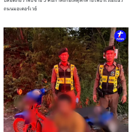
ปลอดภัยว่าพบชาย 3 คนกำลังก่อเหตุลักสายไฟบริเวณแนว
ถนนมอเตอร์เวย์