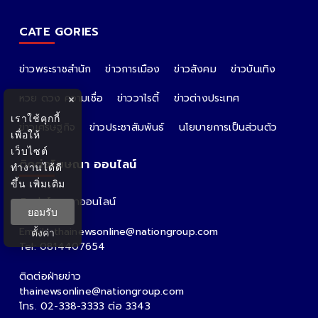
CATE GORIES
ข่าวพระราชสำนัก
ข่าวการเมือง
ข่าวสังคม
ข่าวบันเทิง
หวย ดวง ความเชื่อ
ข่าววาไรตี้
ข่าวต่างประเทศ
×
เราใช้คุกกี้
ข่าวเศรษฐกิจ
ข่าวประชาสัมพันธ์
นโยบายการเป็นส่วนตัว
เพื่อให้
เว็บไซต์
ติดต่อโฆษณา ออนไลน์
ทำงานได้ดี
ขึ้น
เพิ่มเติม
ติดต่อโฆษณาออนไลน์
ยอมรับ
คุณอ้อ
Email : thainewsonline@nationgroup.com
ตั้งค่า
Tel: 0814407654
ติดต่อฝ่ายข่าว
thainewsonline@nationgroup.com
โทร. 02-338-3333 ต่อ 3343