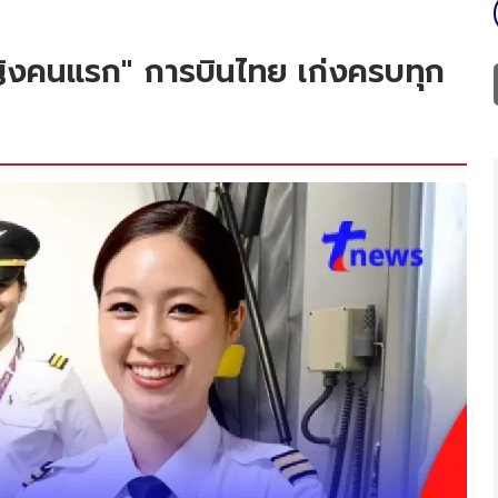
หญิงคนแรก" การบินไทย เก่งครบทุก