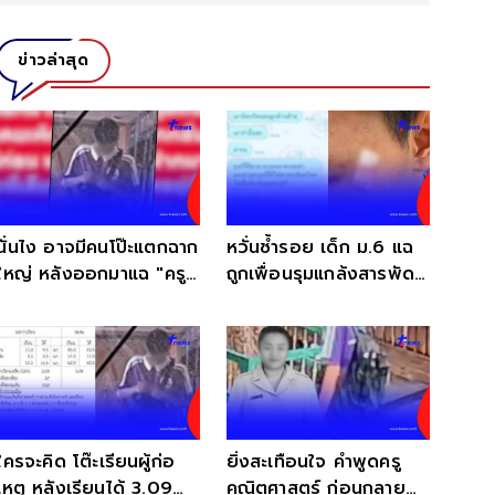
ข่าวล่าสุด
นั่นไง อาจมีคนโป๊ะแตกฉาก
หวั่นซ้ำรอย เด็ก ม.6 แฉ
ใหญ่ หลังออกมาแฉ "ครู"
ถูกเพื่อนรุมแกล้งสารพัด
เมื่อ 20ปี ก่อน
อ่านแชทยิ่งสงสาร
ใครจะคิด โต๊ะเรียนผู้ก่อ
ยิ่งสะเทือนใจ คำพูดครู
เหตุ หลังเรียนได้ 3.09
คณิตศาสตร์ ก่อนกลาย