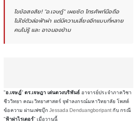
ไขข้อสงสัย! "อ.เจษฎ์" เผยชัด โทรศัพท์มือถือ
ไม่ใช่ตัวล่อฟ้าผ่า แต่มีความเสี่ยงอีกแบบที่หลาย
คนไม่รู้ และ อาจมองข้าม
"
อ.เจษฎ์
"
ดร.เจษฎา เด่นดวงบริพันธ์
อาจารย์ประจำภาควิชา
ชีววิทยา คณะวิทยาศาสตร์ จุฬาลงกรณ์มหาวิทยาลัย โพสต์
ข้อความ ผ่านเฟซบุ๊ก
Jessada Denduangboripant
กับ กรณี
"
ฟ้าผ่าไรเดอร์
" เมื่อวานนี้