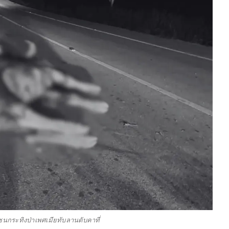
ชนกระทิงป่าเพศเมียทับลานดับคาที่