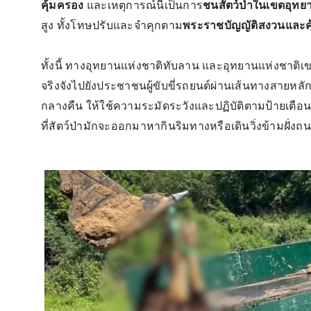
คุ้มครอง
และเหตุการณ์นี้เป็นการ
ชนสัตว์ป่าในเขตอุทย
สูง ทั้งโทษปรับและจำคุกตาม
พระราชบัญญัติสงวนและคุ้
ทั้งนี้ ทางอุทยานแห่งชาติทับลาน และอุทยานแห่งชาต
จริงจังไปยังประชาชนผู้ขับขี่รถยนต์ผ่านเส้นทางสายห
กลางคืน ให้ใช้ความระมัดระวังและปฏิบัติตามป้ายเตือนอ
ที่สัตว์ป่ามักจะออกมาหากินริมทางหรือเดินวิ่งข้ามฝั่งถ