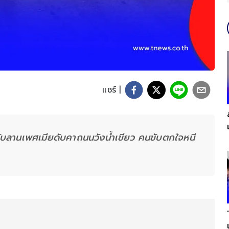
แชร์ |
ับลานเพศเมียดับคาถนนวังน้ำเขียว คนขับตกใจหนี