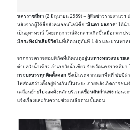
นครราชสีมา
(2 มิถุนายน 2569) – ผู้สื่อข่าวรายงานว่า 
หลังจากผู้ใช้สื่อสังคมออนไลน์ชื่อ “
มินดา ผลภาค
” ได้น
เป็นอุทาหรณ์ โดยเหตุการณ์ดังกล่าวเกิดขึ้นเมื่อเวลาประ
มี
กระทิงป่าเสียชีวิต
ในที่เกิดเหตุทันที 1 ตัว และยานพา
จากการตรวจสอบพิกัดที่เกิดเหตุอยู่บน
ทางหลวงหมายเล
ตำบลวังน้ำเขียว อำเภอวังน้ำเขียว จังหวัดนครราชสีมา 
กระบะบรรทุกติดตั้งคอก
ซึ่งเป็นรถจากนอกพื้นที่ ขับขี
ไฟส่องสว่างตั้งอยู่ห่างกันเป็นระยะ ภายหลังเกิดการชน
เคลื่อนย้ายไปจอดตั้งหลักบริเวณ
เขื่อนสันกำแพง
ก่อนจะพบ
แจ้งเรื่องและรับความช่วยเหลือตามขั้นตอน