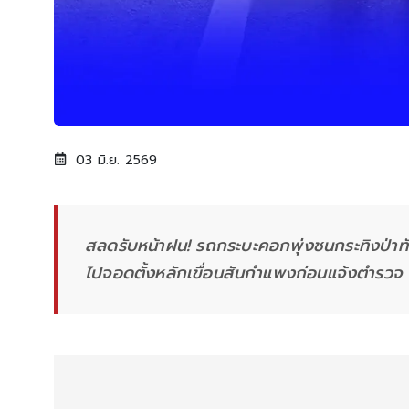
03 มิ.ย. 2569
สลดรับหน้าฝน! รถกระบะคอกพุ่งชนกระทิงป่าท
ไปจอดตั้งหลักเขื่อนสันกำแพงก่อนแจ้งตำรวจ