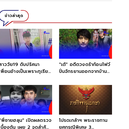
ข่าวล่าสุด
สาววัย19 ดับปริศนา
"เต้" อดีตวงดร้าก้อนไฟว์
เพื่อนอ้างเป็นเพราะทุเรียน
ปั่นจักรยานออกจากบ้าน
แต่แม่ไม่เชื่อ
หายตัวปริศนา
"พี่ชายฮลุน" เปิดผลตรวจ
โปรดเกล้าฯ พระราชทาน
เบื้องต้น เผย 2 จุดสำคัญ
ยศกรณีพิเศษ 3