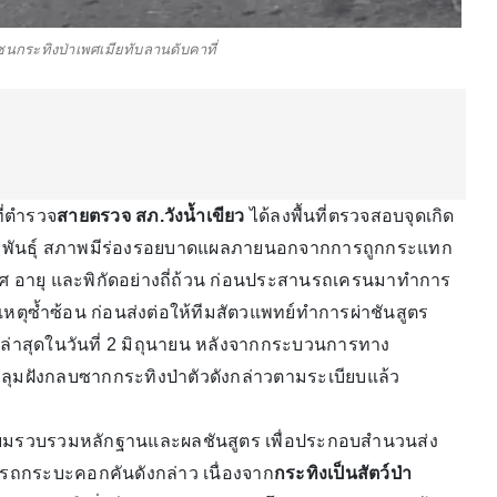
ชนกระทิงป่าเพศเมียทับลานดับคาที่
ที่ตำรวจ
สายตรวจ สภ.วังน้ำเขียว
ได้ลงพื้นที่ตรวจสอบจุดเกิด
ริญพันธุ์ สภาพมีร่องรอยบาดแผลภายนอกจากการถูกกระแทก
พศ อายุ และพิกัดอย่างถี่ถ้วน ก่อนประสานรถเครนมาทำการ
เหตุซ้ำซ้อน ก่อนส่งต่อให้ทีมสัตวแพทย์ทำการผ่าชันสูตร
่งล่าสุดในวันที่ 2 มิถุนายน หลังจากกระบวนการทาง
ุดหลุมฝังกลบซากกระทิงป่าตัวดังกล่าวตามระเบียบแล้ว
รียมรวบรวมหลักฐานและผลชันสูตร เพื่อประกอบสำนวนส่ง
ถกระบะคอกคันดังกล่าว เนื่องจาก
กระทิงเป็นสัตว์ป่า