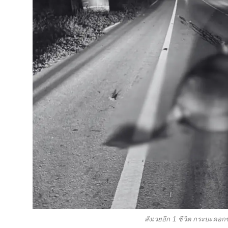
สังเวยอีก 1 ชีวิต กระบะคอก