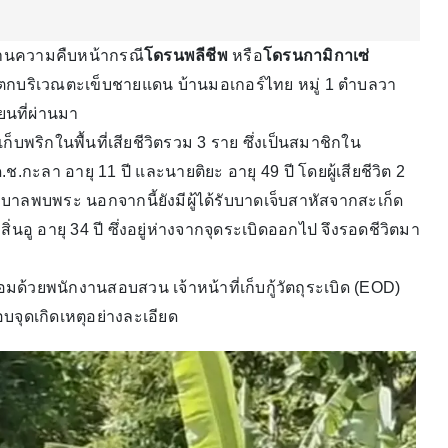
ายงานความคืบหน้ากรณี
โดรนพลีชีพ
หรือ
โดรนกามิกาเซ่
กบริเวณตะเข็บชายแดน บ้านมอเกอร์ไทย หมู่ 1 ตำบลวา
ายนที่ผ่านมา
างเก็บพริกในพื้นที่เสียชีวิตรวม 3 ราย ซึ่งเป็นสมาชิกใน
.กะลา อายุ 11 ปี และนายติยะ อายุ 49 ปี โดยผู้เสียชีวิต 2
พยาบาลพบพระ นอกจากนี้ยังมีผู้ได้รับบาดเจ็บสาหัสจากสะเก็ด
ิ่นอู อายุ 34 ปี ซึ่งอยู่ห่างจากจุดระเบิดออกไป จึงรอดชีวิตมา
อมด้วยพนักงานสอบสวน เจ้าหน้าที่เก็บกู้วัตถุระเบิด (EOD)
อบจุดเกิดเหตุอย่างละเอียด