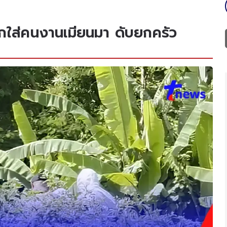
กใส่คนงานเมียนมา ดับยกครัว