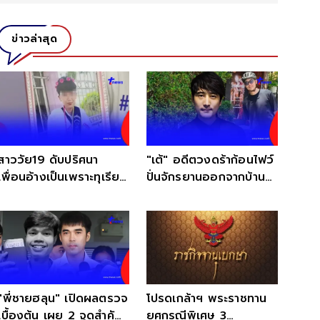
ข่าวล่าสุด
สาววัย19 ดับปริศนา
"เต้" อดีตวงดร้าก้อนไฟว์
เพื่อนอ้างเป็นเพราะทุเรียน
ปั่นจักรยานออกจากบ้าน
แต่แม่ไม่เชื่อ
หายตัวปริศนา
"พี่ชายฮลุน" เปิดผลตรวจ
โปรดเกล้าฯ พระราชทาน
เบื้องต้น เผย 2 จุดสำคัญ
ยศกรณีพิเศษ 3