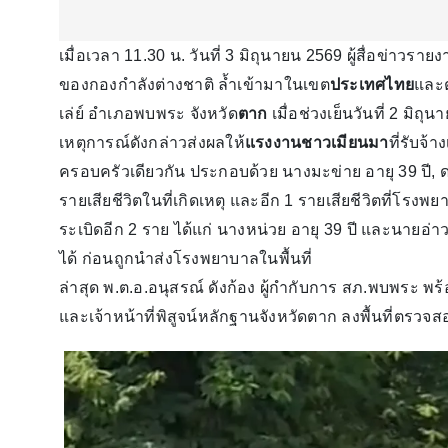
เมื่อเวลา 11.30 น. วันที่ 3 มิถุนายน 2569 ผู้สื่อข่าวร
ของกองกำลังต่างชาติ ล้ำเข้ามาในเขต
ประเทศไทย
และต
เล่ย์ อำเภอพบพระ จังหวัด
ตาก
เมื่อช่วงเย็นวันที่ 2 มิถุน
เหตุการณ์ดังกล่าวส่งผลให้
แรงงานชาวเมียนมา
ที่รับจ้
ครอบครัวเดียวกัน ประกอบด้วย นางมะข่าย อายุ 39 ปี, ด.ช
รายเสียชีวิตในที่เกิดเหตุ และอีก 1 รายเสียชีวิตที่โรง
ระเบิดอีก 2 ราย ได้แก่ นางหน่วย อายุ 39 ปี และนายอ่าวส
ได้ ก่อนถูกนำส่งโรงพยาบาลในพื้นที่
ล่าสุด พ.ต.อ.อนุสรณ์ ดังก้อง ผู้กำกับการ สภ.พบพระ พร้
และเจ้าหน้าที่พิสูจน์หลักฐานจังหวัดตาก ลงพื้นที่ตรวจส