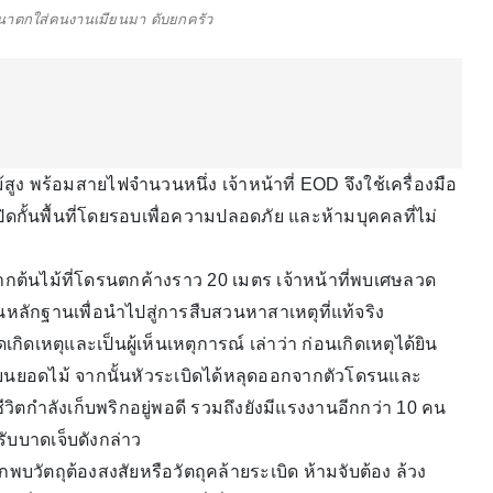
นาตกใส่คนงานเมียนมา ดับยกครัว
ง พร้อมสายไฟจำนวนหนึ่ง เจ้าหน้าที่ EOD จึงใช้เครื่องมือ
ิดกั้นพื้นที่โดยรอบเพื่อความปลอดภัย และห้ามบุคคลที่ไม่
กต้นไม้ที่โดรนตกค้างราว 20 เมตร เจ้าหน้าที่พบเศษลวด
ลักฐานเพื่อนำไปสู่การสืบสวนหาสาเหตุที่แท้จริง
ดเกิดเหตุและเป็นผู้เห็นเหตุการณ์ เล่าว่า ก่อนเกิดเหตุได้ยิน
ู่บนยอดไม้ จากนั้นหัวระเบิดได้หลุดออกจากตัวโดรนและ
วิตกำลังเก็บพริกอยู่พอดี รวมถึงยังมีแรงงานอีกกว่า 10 คน
้รับบาดเจ็บดังกล่าว
ากพบวัตถุต้องสงสัยหรือวัตถุคล้ายระเบิด ห้ามจับต้อง ล้วง