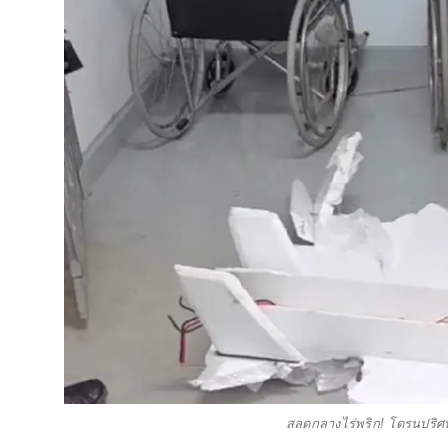
สลดกลางไร่พริก! โดรนปริศ