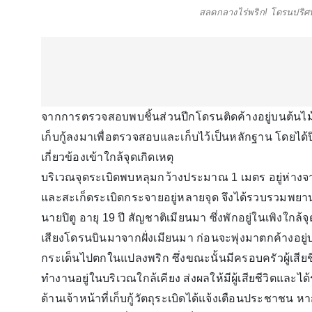
สลดกลางไร่พริก! โดรนปริศ
จากการตรวจสอบพบชิ้นส่วนปีกโดรนติดค้างอยู่บนต้นไม้สู
เก็บกู้ลงมาเพื่อตรวจสอบและเก็บไว้เป็นหลักฐาน โดยได้ป
เกี่ยวข้องเข้าใกล้จุดเกิดเหตุ
บริเวณจุดระเบิดพบหลุมกว้างประมาณ 1 เมตร อยู่ห่างจา
และสะเก็ดระเบิดกระจายอยู่หลายจุด จึงได้รวบรวมพยานห
นายปิตู อายุ 19 ปี สัญชาติเมียนมา ซึ่งพักอยู่ในเพิงใกล้จุ
เสียงโดรนบินมาจากฝั่งเมียนมา ก่อนจะพุ่งมาตกค้างอย
กระเด็นไปตกในแปลงพริก ซึ่งขณะนั้นมีครอบครัวผู้เสียชี
ทำงานอยู่ในบริเวณใกล้เคียง ส่งผลให้มีผู้เสียชีวิตและได
ด้านเจ้าหน้าที่เก็บกู้วัตถุระเบิดได้แจ้งเตือนประชาชน ห