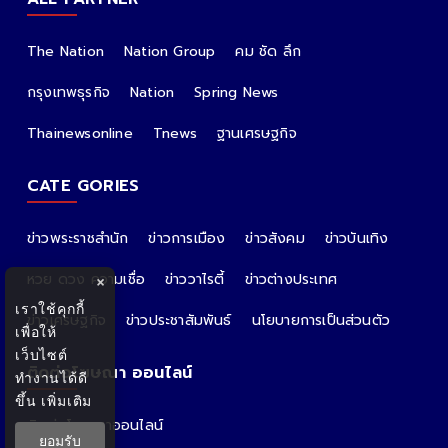
The Nation
Nation Group
คม ชัด ลึก
กรุงเทพธุรกิจ
Nation
Spring News
Thainewsonline
Tnews
ฐานเศรษฐกิจ
CATE GORIES
ข่าวพระราชสำนัก
ข่าวการเมือง
ข่าวสังคม
ข่าวบันเทิง
หวย ดวง ความเชื่อ
ข่าววาไรตี้
ข่าวต่างประเทศ
×
เราใช้คุกกี้
ข่าวเศรษฐกิจ
ข่าวประชาสัมพันธ์
นโยบายการเป็นส่วนตัว
เพื่อให้
เว็บไซต์
ติดต่อโฆษณา ออนไลน์
ทำงานได้ดี
ขึ้น
เพิ่มเติม
ติดต่อโฆษณาออนไลน์
ยอมรับ
คุณอ้อ