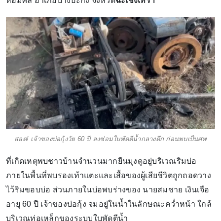
หอมศีล อำเภอบางปะกง จังหวัด
ฉะเชิงเทรา
สลด! เจ้าของบ่อกุ้งวัย 60 ปี ลงซ่อมใบพัดตีน้ำกลางดึก ก่อนพบเป็นศพ
ที่เกิดเหตุพบชาวบ้านจำนวนมากยืนมุงดูอยู่บริเวณริมบ่อ
ภายในพื้นที่พบรองเท้าแตะและเสื้อของผู้เสียชีวิตถูกถอดวาง
ไว้ริมขอบบ่อ ส่วนภายในบ่อพบร่างของ นายสมชาย เงินเจือ
อายุ 60 ปี เจ้าของบ่อกุ้ง จมอยู่ในน้ำในลักษณะคว่ำหน้า ใกล้
บริเวณท่อเหล็กของระบบใบพัดตีน้ำ