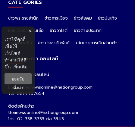
CATE GORIES
ข่าวพระราชสำนัก
ข่าวการเมือง
ข่าวสังคม
ข่าวบันเทิง
หวย ดวง ความเชื่อ
ข่าววาไรตี้
ข่าวต่างประเทศ
×
เราใช้คุกกี้
ข่าวเศรษฐกิจ
ข่าวประชาสัมพันธ์
นโยบายการเป็นส่วนตัว
เพื่อให้
เว็บไซต์
ติดต่อโฆษณา ออนไลน์
ทำงานได้ดี
ขึ้น
เพิ่มเติม
ติดต่อโฆษณาออนไลน์
ยอมรับ
คุณอ้อ
Email : thainewsonline@nationgroup.com
ตั้งค่า
Tel: 0814407654
ติดต่อฝ่ายข่าว
thainewsonline@nationgroup.com
โทร. 02-338-3333 ต่อ 3343