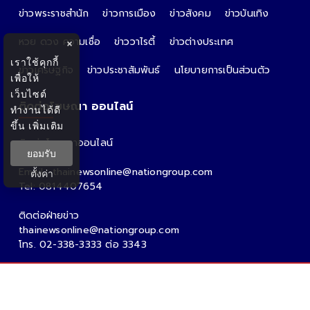
ข่าวพระราชสำนัก
ข่าวการเมือง
ข่าวสังคม
ข่าวบันเทิง
หวย ดวง ความเชื่อ
ข่าววาไรตี้
ข่าวต่างประเทศ
×
เราใช้คุกกี้
ข่าวเศรษฐกิจ
ข่าวประชาสัมพันธ์
นโยบายการเป็นส่วนตัว
เพื่อให้
เว็บไซต์
ติดต่อโฆษณา ออนไลน์
ทำงานได้ดี
ขึ้น
เพิ่มเติม
ติดต่อโฆษณาออนไลน์
ยอมรับ
คุณอ้อ
Email : thainewsonline@nationgroup.com
ตั้งค่า
Tel: 0814407654
ติดต่อฝ่ายข่าว
thainewsonline@nationgroup.com
โทร. 02-338-3333 ต่อ 3343