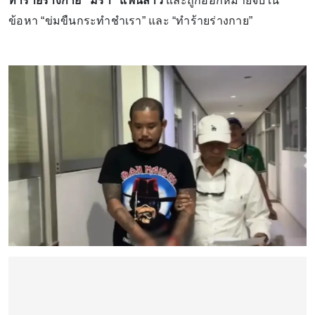
ทำร้ายร่างกาย "มิรา" แฟนสาว
และถูกออกหมายจับใน
ข้อหา “ข่มขืนกระทำชำเรา” และ “ทำร้ายร่างกาย”