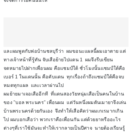
จึงจัดการไอ้คนนั้นให้
และผมพูดกับพ่อบ้านชลบุรีว่า ผมขอนะแผลนี้ผมเอาตาย แต่
ทางเจ้าหน้าที่รู้ทัน จับเสือย้ายไปแดน 1 ผมจึงรีบเขียน
จดหมายไปฝากเพื่อนผม คือแชมป์ใต้ ชั่วโมงนั้นแชมป์ใต้คือ
เบอร์ 1 ในแดนนั้น คือคับแดน ทุกเรื่องถ้าถึงแชมป์ใต้คือจบ
หมดทุกแผล และเวลาผ่านไป
ผมย้ายมาเจอเสืออีกที ที่แดนสองวัยหนุ่มเสือเป็นคนในบ้าน
ของ "บอล พระนคร" เพื่อนผม แต่วันหนึ่งผมดันเมายาจึงเล่น
บ้านพระนครด้วยกันเอง จึงทำให้เสือคิดว่าผมเกเรมากเกิน
ไป ผมบอกเสือว่า พวกเราคือเพื่อนกัน แต่ด้วยยาหรืออะไร
ต่างๆที่เราใช้มันจะทำให้เรากลายเป็นปีศาจ นายต้องเรียนรู้