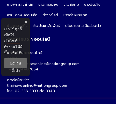
ข่าวพระราชสำนัก
ข่าวการเมือง
ข่าวสังคม
ข่าวบันเทิง
หวย ดวง ความเชื่อ
ข่าววาไรตี้
ข่าวต่างประเทศ
×
ข่าวเศรษฐกิจ
ข่าวประชาสัมพันธ์
นโยบายการเป็นส่วนตัว
เราใช้คุกกี้
เพื่อให้
ติดต่อโฆษณา ออนไลน์
เว็บไซต์
ทำงานได้ดี
ขึ้น
เพิ่มเติม
ติดต่อโฆษณาออนไลน์
คุณอ้อ
ยอมรับ
Email : thainewsonline@nationgroup.com
Tel: 0814407654
ตั้งค่า
ติดต่อฝ่ายข่าว
thainewsonline@nationgroup.com
โทร. 02-338-3333 ต่อ 3343