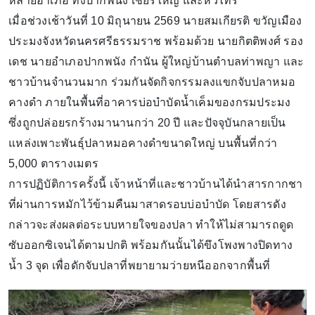
หลายอำเภอ ทั้งปากพนัง เชียรใหญ่ และหัวไทร
เมื่อช่วงเช้าวันที่ 10 มิถุนายน 2569 นายสมเกียรติ ขวัญเมือง
ประมงจังหวัดนครศรีธรรมราช พร้อมด้วย นายกิตติพงศ์ รอง
เดช นายอำเภอปากพนัง กำนัน ผู้ใหญ่บ้านตำบลท่าพญา และ
ชาวบ้านจำนวนมาก ร่วมกันจัดกิจกรรมลงแขกจับปลาหมอ
คางดำ ภายในพื้นที่อาคารบ่อบำบัดน้ำเค็มของกรมประมง
ซึ่งถูกปล่อยรกร้างมานานกว่า 20 ปี และปัจจุบันกลายเป็น
แหล่งเพาะพันธุ์ปลาหมอคางดำขนาดใหญ่ บนพื้นที่กว่า
5,000 ตารางเมตร
การปฏิบัติการครั้งนี้ เจ้าหน้าที่และชาวบ้านได้นำสารกากชา
ที่ผ่านการหมักไว้ข้ามคืนมาสาดรอบบ่อบำบัด โดยสารดัง
กล่าวจะส่งผลต่อระบบหายใจของปลา ทำให้ไม่สามารถดูด
ซับออกซิเจนได้ตามปกติ พร้อมกันนั้นได้ขึงโพงพางปิดทาง
น้ำ 3 จุด เพื่อดักจับปลาที่พยายามว่ายหนีออกจากพื้นที่