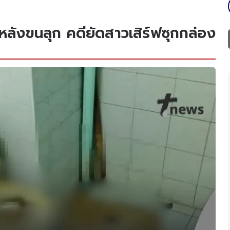
หลังขนลุก คดียัดสาวเสิร์ฟซุกกล่อง