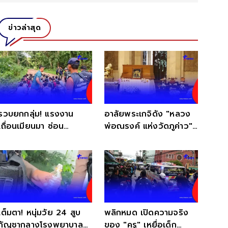
ข่าวล่าสุด
รวบยกกลุ่ม! แรงงาน
อาลัยพระเกจิดัง "หลวง
เถื่อนเมียนมา ซ่อน
พ่อณรงค์ แห่งวัดภูค่าว"
ตัวกลางป่าเกริงกระเวีย
ละสังขารอย่างสงบ
เต็มตา! หนุ่มวัย 24 สูบ
พลิกหมด เปิดความจริง
กัญชากลางโรงพยาบาล
ของ "ครู" เหยื่อเด็ก